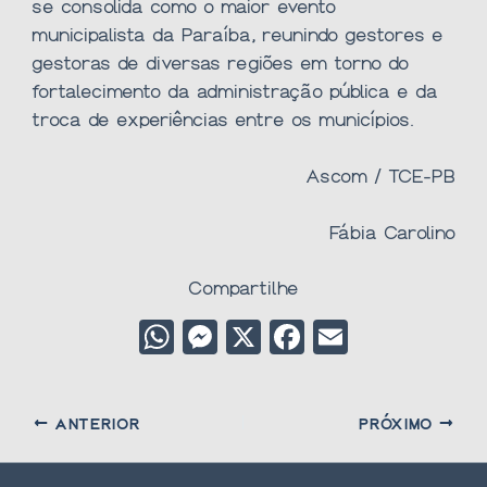
se consolida como o maior evento
municipalista da Paraíba, reunindo gestores e
gestoras de diversas regiões em torno do
fortalecimento da administração pública e da
troca de experiências entre os municípios.
Ascom / TCE-PB
Fábia Carolino
Compartilhe
W
M
X
F
E
h
e
a
m
at
s
c
ai
ANTERIOR
PRÓXIMO
s
s
e
l
A
e
b