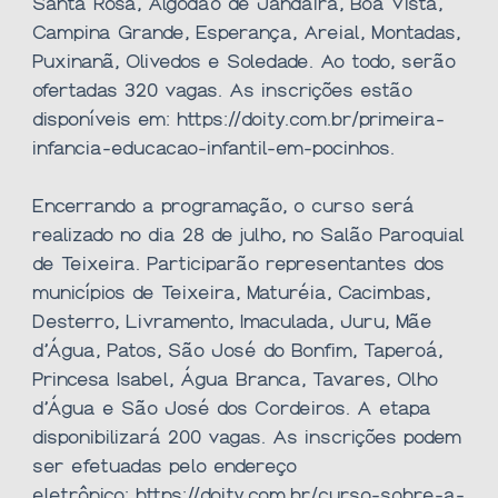
Santa Rosa, Algodão de Jandaíra, Boa Vista,
Campina Grande, Esperança, Areial, Montadas,
Puxinanã, Olivedos e Soledade. Ao todo, serão
ofertadas 320 vagas. As inscrições estão
disponíveis em:
https://doity.com.br/primeira-
infancia-educacao-infantil-em-pocinhos
.
Encerrando a programação, o curso será
realizado no dia 28 de julho, no Salão Paroquial
de Teixeira. Participarão representantes dos
municípios de Teixeira, Maturéia, Cacimbas,
Desterro, Livramento, Imaculada, Juru, Mãe
d’Água, Patos, São José do Bonfim, Taperoá,
Princesa Isabel, Água Branca, Tavares, Olho
d’Água e São José dos Cordeiros. A etapa
disponibilizará 200 vagas. As inscrições podem
ser efetuadas pelo endereço
eletrônico:
https://doity.com.br/curso-sobre-a-