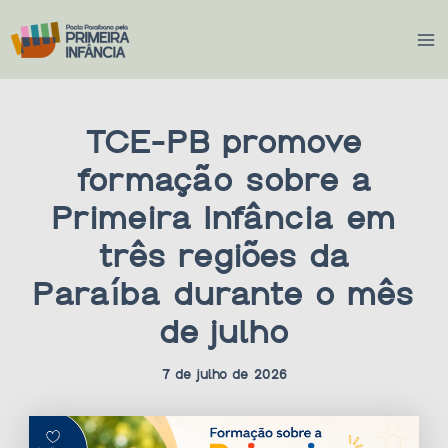
Ir
Ma
para
Me
o
conteúdo
TCE-PB promove
formação sobre a
Primeira Infância em
três regiões da
Paraíba durante o mês
de julho
7 de julho de 2026