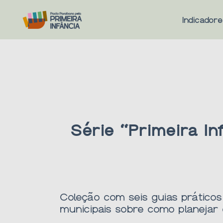
Ir
para
Indicador
o
conteúdo
Série “Primeira In
Coleção com seis guias práticos
municipais sobre como planejar 