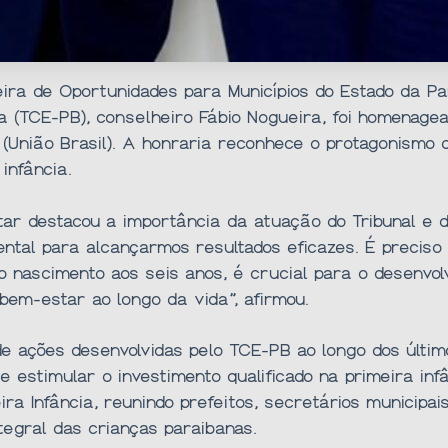
ra de Oportunidades para Municípios do Estado da Par
ba (TCE-PB), conselheiro Fábio Nogueira, foi homena
(União Brasil). A honraria reconhece o protagonismo 
 infância.
r destacou a importância da atuação do Tribunal e da
ntal para alcançarmos resultados eficazes. É preciso 
do nascimento aos seis anos, é crucial para o desenvo
bem-estar ao longo da vida”, afirmou.
 ações desenvolvidas pelo TCE-PB ao longo dos último
e estimular o investimento qualificado na primeira in
a Infância, reunindo prefeitos, secretários municipai
egral das crianças paraibanas.