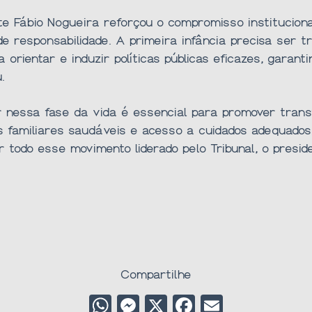
e Fábio Nogueira reforçou o compromisso institucion
esponsabilidade. A primeira infância precisa ser tra
orientar e induzir políticas públicas eficazes, gara
.
r nessa fase da vida é essencial para promover trans
ões familiares saudáveis e acesso a cuidados adequad
or todo esse movimento liderado pelo Tribunal, o pres
Compartilhe
W
M
X
F
E