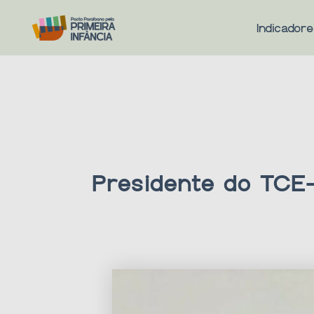
Ir
para
Indicador
o
conteúdo
Presidente do TCE