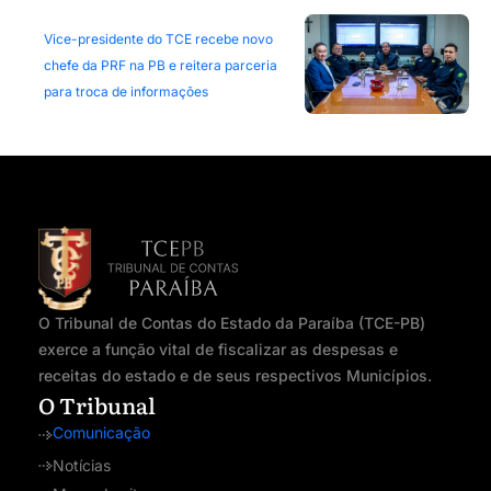
Vice-presidente do TCE recebe novo
chefe da PRF na PB e reitera parceria
para troca de informações
O Tribunal de Contas do Estado da Paraíba (TCE-PB)
exerce a função vital de fiscalizar as despesas e
receitas do estado e de seus respectivos Municípios.
O Tribunal
Comunicação
Notícias