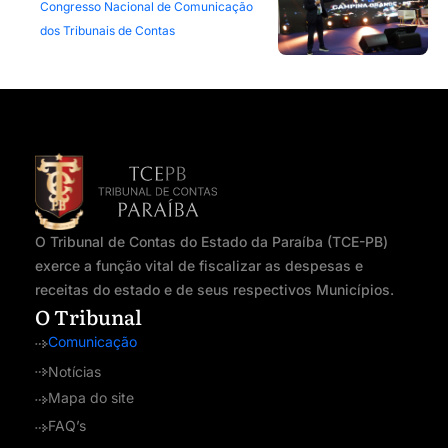
Congresso Nacional de Comunicação
dos Tribunais de Contas
O Tribunal de Contas do Estado da Paraíba (TCE-PB)
exerce a função vital de fiscalizar as despesas e
receitas do estado e de seus respectivos Municípios.
O Tribunal
Comunicação
Notícias
Mapa do site
FAQ’s