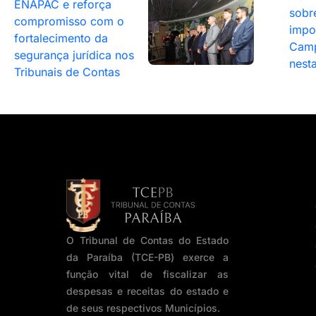
ENAPAC e reforça
sobr
compromisso com o
impo
fortalecimento da
Camp
segurança jurídica nos
nesta
Tribunais de Contas
O Tribunal de Contas do Estado
da Paraíba (TCE-PB) exerce a
função vital de fiscalizar as
despesas e receitas do estado e
de seus respectivos Municípios.