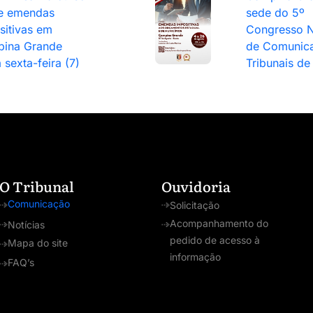
e emendas
sede do 5º
sitivas em
Congresso N
ina Grande
de Comunic
 sexta-feira (7)
Tribunais de
O Tribunal
Ouvidoria
Comunicação
Solicitação
Acompanhamento do
Notícias
pedido de acesso à
Mapa do site
informação
FAQ’s