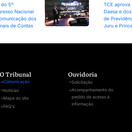
 do 5º
TCE aprova 
resso Nacional
Daesa e dos 
omunicação dos
de Previdênc
unais de Contas
Juru e Princ
O Tribunal
Ouvidoria
Comunicação
Solicitação
Acompanhamento do
Notícias
pedido de acesso à
Mapa do site
informação
FAQ’s