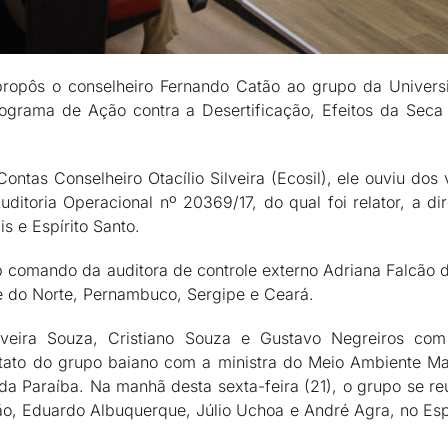
propôs o conselheiro Fernando Catão ao grupo da Univers
ograma de Ação contra a Desertificação, Efeitos da Seca
ntas Conselheiro Otacílio Silveira (Ecosil), ele ouviu dos 
ditoria Operacional nº 20369/17, do qual foi relator, a d
s e Espírito Santo.
b comando da auditora de controle externo Adriana Falcão 
e do Norte, Pernambuco, Sergipe e Ceará.
iveira Souza, Cristiano Souza e Gustavo Negreiros co
ontato do grupo baiano com a ministra do Meio Ambiente M
da Paraíba. Na manhã desta sexta-feira (21), o grupo se r
cão, Eduardo Albuquerque, Júlio Uchoa e André Agra, no Es