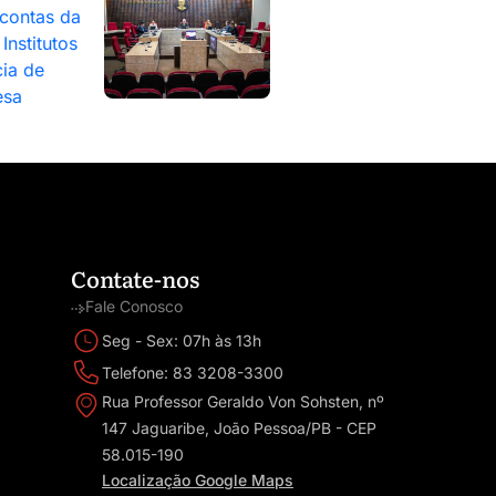
contas da
Institutos
ia de
esa
Contate-nos
Fale Conosco
Seg - Sex: 07h às 13h
Telefone: 83 3208-3300
Rua Professor Geraldo Von Sohsten, nº
147 Jaguaribe, João Pessoa/PB - CEP
58.015-190
Localização Google Maps