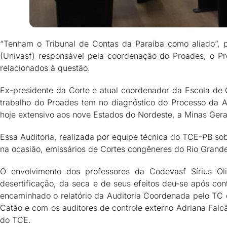
“Tenham o Tribunal de Contas da Paraíba como aliado”, 
(Univasf) responsável pela coordenação do Proades, o Pr
relacionados à questão.
Ex-presidente da Corte e atual coordenador da Escola de Co
trabalho do Proades tem no diagnóstico do Processo da Au
hoje extensivo aos nove Estados do Nordeste, a Minas Gerai
Essa Auditoria, realizada por equipe técnica do TCE-PB so
na ocasião, emissários de Cortes congêneres do Rio Grand
O envolvimento dos professores da Codevasf Sírius Ol
desertificação, da seca e de seus efeitos deu-se após c
encaminhado o relatório da Auditoria Coordenada pelo TC 
Catão e com os auditores de controle externo Adriana Fal
do TCE.