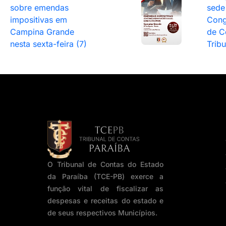
sobre emendas
sede
impositivas em
Cong
Campina Grande
de C
nesta sexta-feira (7)
Trib
O Tribunal de Contas do Estado
da Paraíba (TCE-PB) exerce a
função vital de fiscalizar as
despesas e receitas do estado e
de seus respectivos Municípios.