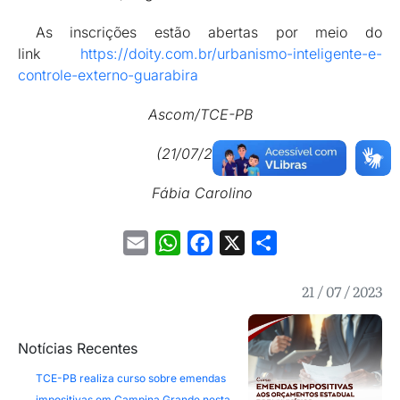
As inscrições estão abertas por meio do
link
https://doity.com.br/urbanismo-inteligente-e-
controle-externo-guarabira
Ascom/TCE-PB
(21/07/2023)
F
ábia Carolino
Email
WhatsApp
Facebook
X
Share
21 / 07 / 2023
Notícias Recentes
TCE-PB realiza curso sobre emendas
impositivas em Campina Grande nesta