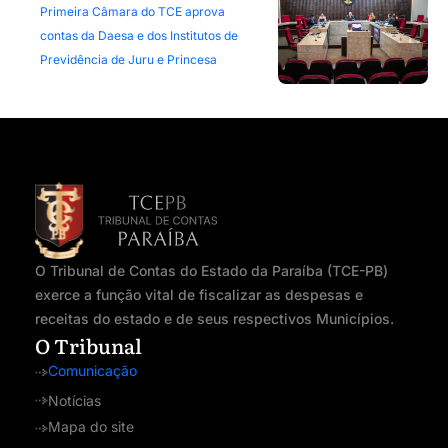
Primeira Câmara do TCE aprova
contas da Daesa e dos Institutos de
Previdência de Juru e Princesa
O Tribunal de Contas do Estado da Paraíba (TCE-PB)
exerce a função vital de fiscalizar as despesas e
receitas do estado e de seus respectivos Municípios.
O Tribunal
Comunicação
Notícias
Mapa do site