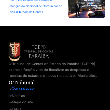
Campina Grande será sede do 5º
Congresso Nacional de Comunicação
dos Tribunais de Contas
O Tribunal de Contas do Estado da Paraíba (TCE-PB)
exerce a função vital de fiscalizar as despesas e
receitas do estado e de seus respectivos Municípios.
O Tribunal
Comunicação
Notícias
Mapa do site
FAQ’s