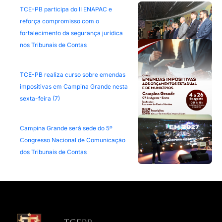
TCE-PB participa do II ENAPAC e
reforça compromisso com o
fortalecimento da segurança jurídica
nos Tribunais de Contas
TCE-PB realiza curso sobre emendas
impositivas em Campina Grande nesta
sexta-feira (7)
Campina Grande será sede do 5º
Congresso Nacional de Comunicação
dos Tribunais de Contas