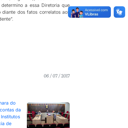
 determino a essa Diretoria que
 diante dos fatos correlatos aos
dente”.
06 / 07 / 2017
mara do
contas da
Institutos
ia de