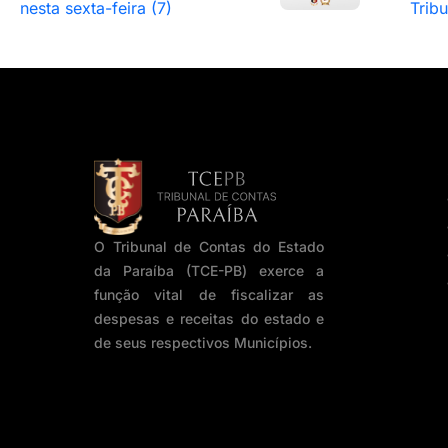
nesta sexta-feira (7)
Trib
O Tribunal de Contas do Estado
da Paraíba (TCE-PB) exerce a
função vital de fiscalizar as
despesas e receitas do estado e
de seus respectivos Municípios.