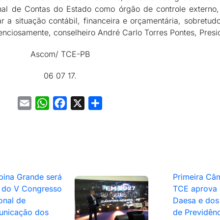
unal de Contas do Estado como órgão de controle externo,
 a situação contábil, financeira e orçamentária, sobretudo
enciosamente, conselheiro André Carlo Torres Pontes, Presi
Ascom/ TCE-PB
06 07 17.
Email
WhatsApp
Facebook
X
Share
ina Grande será
Primeira Câ
 do V Congresso
TCE aprova 
onal de
Daesa e dos 
nicação dos
de Previdênc