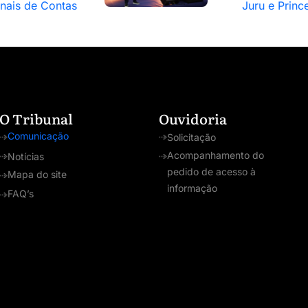
unais de Contas
Juru e Princ
O Tribunal
Ouvidoria
Comunicação
Solicitação
Acompanhamento do
Notícias
pedido de acesso à
Mapa do site
informação
FAQ’s