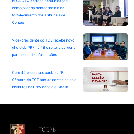
IV CNCTC destaca comunicação
como pilar da democracia e do
fortalecimento dos Tribunais de
Contas
Vice-presidente do TCE recebe novo
chefe da PRF na PB e reitera parceria
para troca de informações
Com 44 processos pauta da 1ª
Câmara do TCE tem as contas de dois
Institutos de Previdência e Daesa