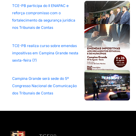
TCE-PB participa do II ENAPAC e
reforça compromisso com o
fortalecimento da segurança jurídica
nos Tribunais de Contas
TCE-PB realiza curso sobre emendas
impositivas em Campina Grande nesta
sexta-feira (7)
Campina Grande será sede do 5º
Congresso Nacional de Comunicação
dos Tribunais de Contas