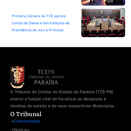
Primeira Câmara do TCE aprova
contas da Daesa e dos Institutos de
Previdência de Juru e Princesa
O Tribunal de Contas do Estado da Paraíba (TCE-PB)
exerce a função vital de fiscalizar as despesas e
receitas do estado e de seus respectivos Municípios.
O Tribunal
Comunicação
Notícias