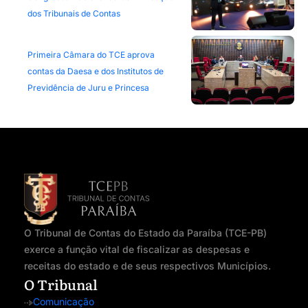
dos Tribunais de Contas
Primeira Câmara do TCE aprova
contas da Daesa e dos Institutos de
Previdência de Juru e Princesa
O Tribunal de Contas do Estado da Paraíba (TCE-PB)
exerce a função vital de fiscalizar as despesas e
receitas do estado e de seus respectivos Municípios.
O Tribunal
Comunicação