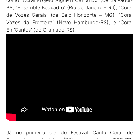
como ´Coral Projeto Alguém Cantando’ (de Salvador-
BA, ‘Ensamble Bequadro’ (Rio de Janeiro – RJ), ‘Coral
de Vozes Gerais’ (de Belo Horizonte – MG), ´Coral
Vozes da Fronteira’ (Novo Hamburgo-RS), e ‘Coral
Em’Cantos’ (de Gramado-RS).
Já no primeiro dia do Festival Canto Coral de