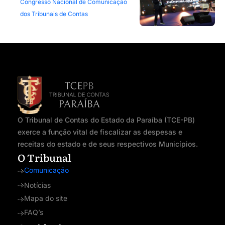
Congresso Nacional de Comunicação
dos Tribunais de Contas
O Tribunal de Contas do Estado da Paraíba (TCE-PB)
exerce a função vital de fiscalizar as despesas e
receitas do estado e de seus respectivos Municípios.
O Tribunal
Comunicação
Notícias
Mapa do site
FAQ’s