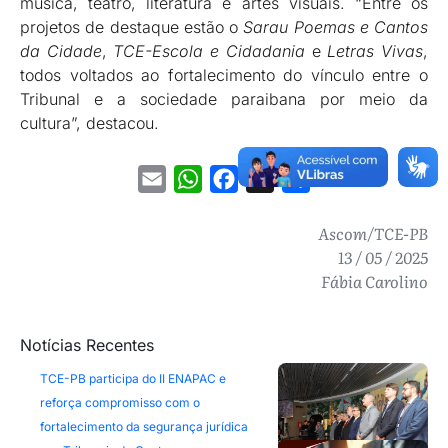
música, teatro, literatura e artes visuais. “Entre os
projetos de destaque estão o
Sarau Poemas e Cantos
da Cidade
,
TCE-Escola e Cidadania
e
Letras Vivas
,
todos voltados ao fortalecimento do vínculo entre o
Tribunal e a sociedade paraibana por meio da
cultura”, destacou.
Email
WhatsApp
Facebook
X
Share
Ascom/TCE-PB
13 / 05 / 2025
Fábia Carolino
Notícias Recentes
TCE-PB participa do II ENAPAC e
reforça compromisso com o
fortalecimento da segurança jurídica