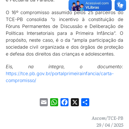
O 16º compromisso assumido pelos 25 parceiros do
TCE-PB consolida “o incentivo à constituição de
Fóruns Permanentes de Discussão e Deliberação de
Políticas Intersetoriais para a Primeira Infância”. O
propósito, neste caso, é o da “ampla participação da
sociedade civil organizada e dos órgãos de proteção
e defesa dos direitos das crianças e adolescentes.
Eis, na íntegra, o documento
:
https://tce.pb.gov.br/portalprimeirainfancia/carta-
compromisso/
Email
WhatsApp
Facebook
X
Share
Ascom/TCE-PB
29 / 04 / 2025