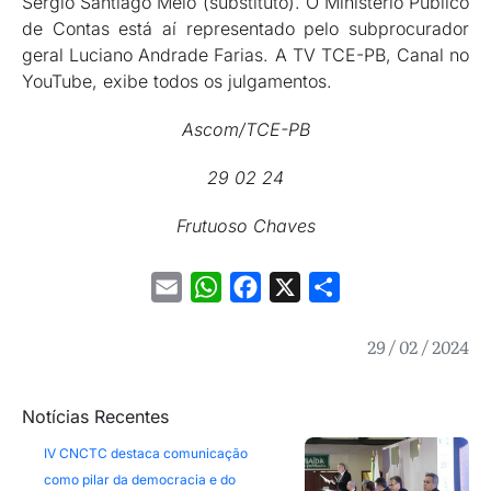
Sérgio Santiago Melo (substituto). O Ministério Público
de Contas está aí representado pelo subprocurador
geral Luciano Andrade Farias. A TV TCE-PB, Canal no
YouTube, exibe todos os julgamentos.
Ascom/TCE-PB
29 02 24
Frutuoso Chaves
Email
WhatsApp
Facebook
X
Share
29 / 02 / 2024
Notícias Recentes
IV CNCTC destaca comunicação
como pilar da democracia e do