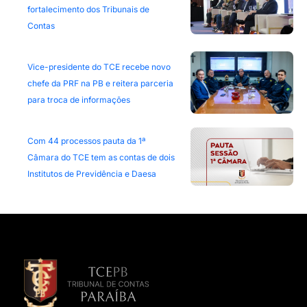
fortalecimento dos Tribunais de
Contas
Vice-presidente do TCE recebe novo
chefe da PRF na PB e reitera parceria
para troca de informações
Com 44 processos pauta da 1ª
Câmara do TCE tem as contas de dois
Institutos de Previdência e Daesa