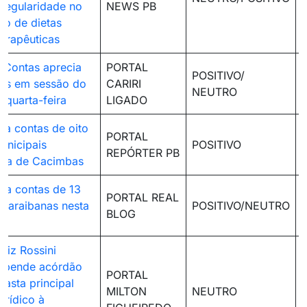
rregularidade no
NEWS PB
to de dietas
terapêuticas
e Contas aprecia
PORTAL
POSITIVO/
os em sessão do
CARIRI
NEUTRO
 quarta-feira
LIGADO
a contas de oito
PORTAL
unicipais
POSITIVO
REPÓRTER PB
o a de Cacimbas
lga contas de 13
PORTAL REAL
s paraibanas nesta
POSITIVO/NEUTRO
BLOG
a
juiz Rossini
spende acórdão
PORTAL
fasta principal
MILTON
NEUTRO
urídico à