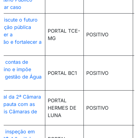
tigar caso
discute o futuro
cação pública
PORTAL TCE-
ter a
POSITIVO
MG
ção e fortalecer a
a
a contas de
rmino e impõe
PORTAL BC1
POSITIVO
 à gestão de Água
tual da 2ª Câmara
PORTAL
m pauta com as
HERMES DE
POSITIVO
seis Câmaras de
LUNA
s
ra inspeção em