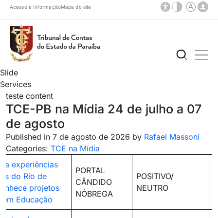
Acesso à Informação
Mapa do site
Slide
Services
teste content
TCE-PB na Mídia 24 de julho a 07
de agosto
Published in 7 de agosto de 2026 by
Rafael Massoni
Categories:
TCE na Mídia
ca experiências
PORTAL
ais do Rio de
POSITIVO/
CÂNDIDO
conhece projetos
NEUTRO
NÓBREGA
s em Educação