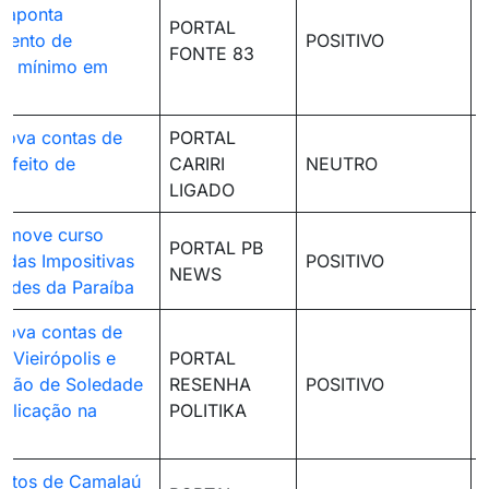
 aponta
PORTAL
mento de
POSITIVO
FONTE 83
to mínimo em
rova contas de
PORTAL
efeito de
CARIRI
NEUTRO
LIGADO
omove curso
PORTAL PB
das Impositivas
POSITIVO
NEWS
dades da Paraíba
rova contas de
 Vieirópolis e
PORTAL
stão de Soledade
RESENHA
POSITIVO
aplicação na
POLITIKA
feitos de Camalaú