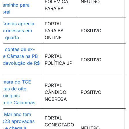
POLEMICA
NEUTRO
 caminho para
PARAÍBA
itoral
e Contas aprecia
PORTAL
0 processos em
PARAÍBA
POSITIVO
ta quarta
ONLINE
a contas de ex-
 de Câmara na PB
PORTAL
POSITIVO
a devolução de R$
POLÍTICA JP
âmara do TCE
PORTAL
ntas de oito
CÂNDIDO
POSITIVO
unicipais
NÓBREGA
o a de Cacimbas
ira Mariano tem
PORTAL
 2023 aprovadas
CONECTADO
B e chega à
NEUTRO