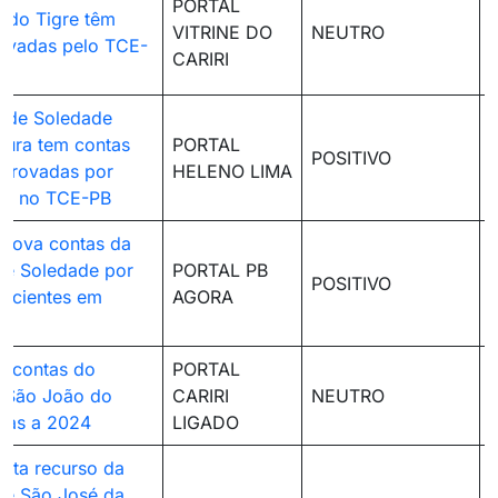
PORTAL
 do Tigre têm
VITRINE DO
NEUTRO
ovadas pelo TCE-
CARIRI
o de Soledade
ura tem contas
PORTAL
POSITIVO
eprovadas por
HELENO LIMA
de no TCE-PB
prova contas da
 de Soledade por
PORTAL PB
POSITIVO
uficientes em
AGORA
a contas do
PORTAL
e São João do
CARIRI
NEUTRO
ivas a 2024
LIGADO
eita recurso da
 de São José da