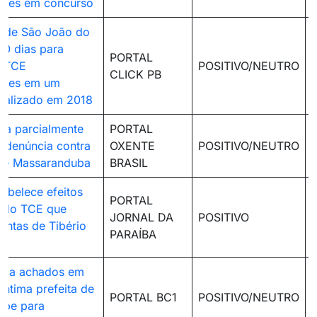
dades em concurso
o de São João do
20 dias para
PORTAL
o TCE
POSITIVO/NEUTRO
CLICK PB
dades em um
ealizado em 2018
ga parcialmente
PORTAL
 denúncia contra
OXENTE
POSITIVO/NEUTRO
 de Massaranduba
BRASIL
tabelece efeitos
PORTAL
o do TCE que
JORNAL DA
POSITIVO
ontas de Tibério
PARAÍBA
fica achados em
 intima prefeita de
PORTAL BC1
POSITIVO/NEUTRO
ebe para