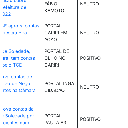
ecisão sobre
FÁBIO
NEUTRO
Prefeitura de
KAMOTO
 2022
TCE aprova contas
PORTAL
 gestão Bira
CARIRI EM
NEUTRO
AÇÃO
o de Soledade,
PORTAL DE
ura, tem contas
OLHO NO
POSITIVO
s pelo TCE
CARIRI
rova contas de
estão de Nego
PORTAL INGÁ
NEUTRO
ortes na Câmara
CIDADÃO
prova contas da
 de Soledade por
PORTAL
POSITIVO
uficientes com
PAUTA 83