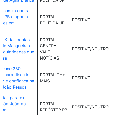
on de Água Branca
POLÍTICA JP
denúncia contra
 da PB e aponta
PORTAL
POSITIVO
dades em
POLÍTICA JP
s
io-X das contas
PORTAL
 de Mangueira e
CENTRAL
POSITIVO/NEUTRO
rregularidades que
VALE
fesa
NOTÍCIAS
 reúne 280
is para discutir
PORTAL TH+
POSITIVO
o e confiança na
MAIS
m João Pessoa
dias para ex-
e São João do
PORTAL
POSITIVO/NEUTRO
icar
REPÓRTER PB