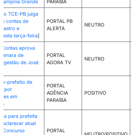
 Campina Grande
PARAÍBA
 do TCE-PB julga
de contas de
PORTAL PB
NEUTRO
 Lastro e
ALERTA
 nesta terça-feira
]
e Contas aprova
 Câmara de
PORTAL
NEUTRO
na gestão de José
AGORA TV
ex-prefeito de
PORTAL
a por
AGÊNCIA
POSITIVO
dades em
PARAÍBA
es
ias para prefeita
esclarecer atual
o Concurso
PORTAL
NEUTRO/POSITIVO