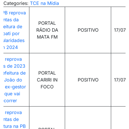
Categories:
TCE na Mídia
-PB reprova
ontas da
PORTAL
efeitura de
RÁDIO DA
POSITIVO
17/07
ubati por
MATA FM
egularidades
em 2024
E reprova
tas de 2023
refeitura de
PORTAL
o João do
CARIRI IN
POSITIVO
17/07
ri; ex-gestor
FOCO
iz que vai
recorrer
E reprova
ontas de
eitura na PB