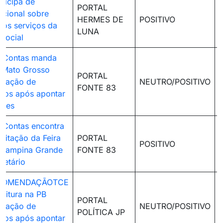
ticipa de
PORTAL
acional sobre
HERMES DE
POSITIVO
dos serviços da
LUNA
 social
e Contas manda
e Mato Grosso
PORTAL
citação de
NEUTRO/POSITIVO
FONTE 83
tos após apontar
ades
e Contas encontra
icitação da Feira
PORTAL
POSITIVO
 Campina Grande
FONTE 83
retário
RECOMENDAÇÃOTCE
eitura na PB
PORTAL
citação de
NEUTRO/POSITIVO
POLÍTICA JP
tos após apontar