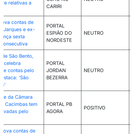
re relativas a
CARIRI
rova contas de
PORTAL
. Jarques e ex-
ESPIÃO DO
NEUTRO
cança sexta
NORDESTE
consecutiva
o de São Bento,
s, celebra
PORTAL
de contas pelo
JORDAN
NEUTRO
estaca: ‘São
BEZERRA
xa’
nte da Câmara
de Cacimbas tem
PORTAL PB
POSITIVO
rovadas pelo
AGORA
prova contas de