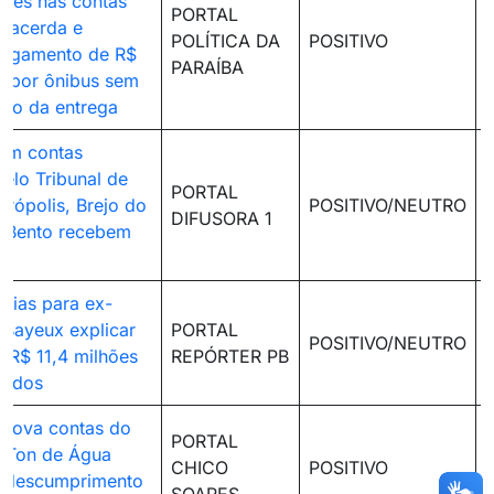
dades nas contas
PORTAL
Lacerda e
POLÍTICA DA
POSITIVO
 pagamento de R$
PARAÍBA
s por ônibus sem
ão da entrega
em contas
pelo Tribunal de
PORTAL
irópolis, Brejo do
POSITIVO/NEUTRO
DIFUSORA 1
o Bento recebem
dias para ex-
e Bayeux explicar
PORTAL
POSITIVO/NEUTRO
e R$ 11,4 milhões
REPÓRTER PB
gados
prova contas do
PORTAL
o Ton de Água
CHICO
POSITIVO
r descumprimento