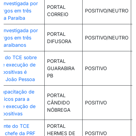
é investigada por
PORTAL
argos em três
POSITIVO/NEUTRO
CORREIO
 da Paraíba
é investigada por
PORTAL
argos em três
POSITIVO/NEUTRO
DIFUSORA
 paraibanos
ão do TCE sobre
PORTAL
 e execução de
GUARABIRA
POSITIVO
positivas é
PB
em João Pessoa
 capacitação de
PORTAL
blicos para a
CÂNDIDO
POSITIVO
 e execução de
NÓBREGA
positivas
dente do TCE
PORTAL
o chefe da PRF
HERMES DE
POSITIVO