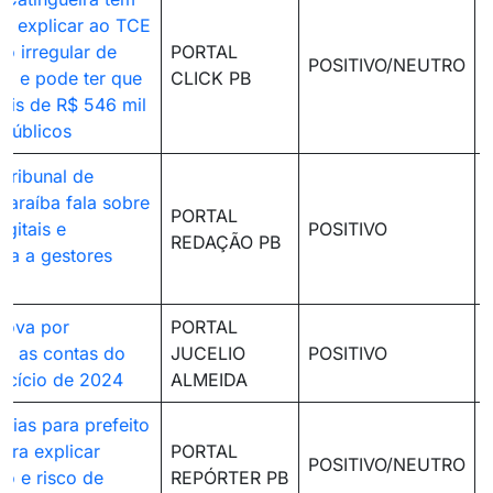
ra explicar ao TCE
ão irregular de
PORTAL
POSITIVO/NEUTRO
a e pode ter que
CLICK PB
ais de R$ 546 mil
 públicos
 Tribunal de
Paraíba fala sobre
PORTAL
gitais e
POSITIVO
REDAÇÃO PB
cia a gestores
rova por
PORTAL
e as contas do
JUCELIO
POSITIVO
rcício de 2024
ALMEIDA
dias para prefeito
ira explicar
PORTAL
POSITIVO/NEUTRO
ão e risco de
REPÓRTER PB