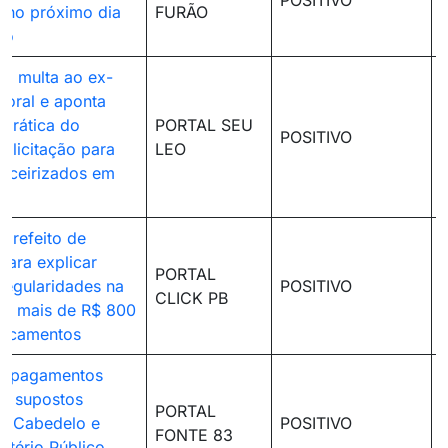
POSITIVO
s no próximo dia
FURÃO
to
m multa ao ex-
loral e aponta
 prática do
PORTAL SEU
POSITIVO
m licitação para
LEO
terceirizados em
al
 prefeito de
para explicar
PORTAL
rregularidades na
POSITIVO
CLICK PB
de mais de R$ 800
dicamentos
a pagamentos
 a supostos
PORTAL
m Cabedelo e
POSITIVO
FONTE 83
stério Público