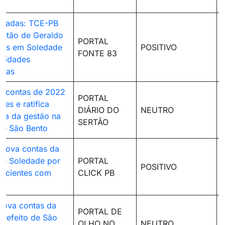
eitadas: TCE-PB
stão de Geraldo
PORTAL
os em Soledade
POSITIVO
FONTE 83
aridades
ivas
a contas de 2022
PORTAL
ues e ratifica
DIÁRIO DO
NEUTRO
cia da gestão na
SERTÃO
 de São Bento
prova contas da
 de Soledade por
PORTAL
POSITIVO
uficientes com
CLICK PB
rova contas da
PORTAL DE
prefeito de São
OLHO NO
NEUTRO