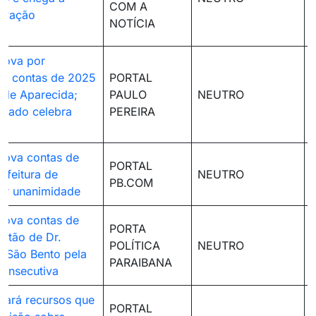
COM A
ovação
NOTÍCIA
a
rova por
de contas de 2025
PORTAL
 de Aparecida;
PAULO
NEUTRO
hado celebra
PEREIRA
rova contas de
PORTAL
efeitura de
NEUTRO
PB.COM
or unanimidade
rova contas de
PORTA
stão de Dr.
POLÍTICA
NEUTRO
 São Bento pela
PARAIBANA
consecutiva
gará recursos que
PORTAL