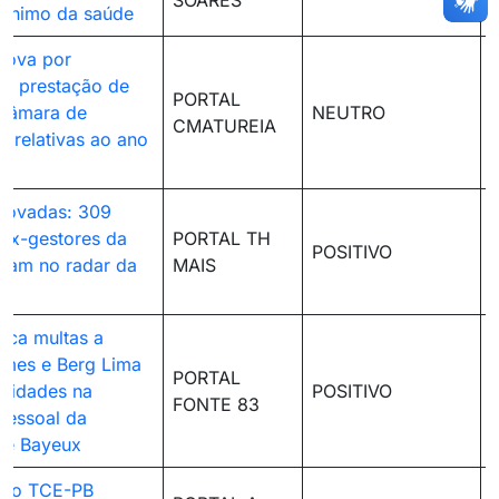
SOARES
mínimo da saúde
rova por
e prestação de
PORTAL
 Câmara de
NEUTRO
CMATUREIA
B relativas ao ano
rovadas: 309
 ex-gestores da
PORTAL TH
POSITIVO
tram no radar da
MAIS
a
ica multas a
omes e Berg Lima
PORTAL
aridades na
POSITIVO
FONTE 83
pessoal da
 de Bayeux
 do TCE-PB