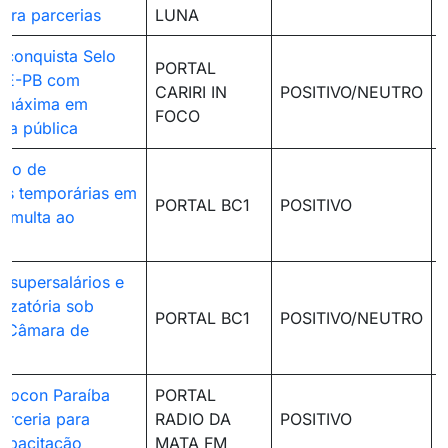
tera parcerias
LUNA
conquista Selo
PORTAL
CE-PB com
CARIRI IN
POSITIVO/NEUTRO
 máxima em
FOCO
cia pública
uso de
es temporárias em
PORTAL BC1
POSITIVO
e multa ao
 supersalários e
nizatória sob
PORTAL BC1
POSITIVO/NEUTRO
a Câmara de
Procon Paraíba
PORTAL
arceria para
RADIO DA
POSITIVO
apacitação
MATA FM