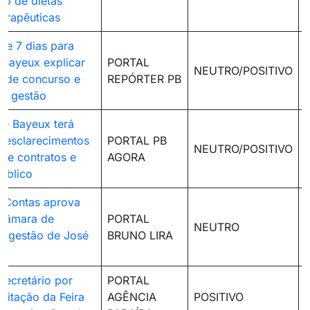
to de dietas
terapêuticas
e 7 dias para
e Bayeux explicar
PORTAL
NEUTRO/POSITIVO
 de concurso e
REPÓRTER PB
da gestão
 de Bayeux terá
r esclarecimentos
PORTAL PB
NEUTRO/POSITIVO
re contratos e
AGORA
úblico
e Contas aprova
 Câmara de
PORTAL
NEUTRO
na gestão de José
BRUNO LIRA
secretário por
PORTAL
icitação da Feira
AGÊNCIA
POSITIVO