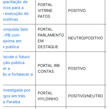
 capacitação de
PORTAL
blicos para a
VITRINE
POSITIVO
 e execução de
PATOS
positivas
conquista Selo
PORTAL
CE-PB com
PARLAMENTO
NEUTRO/POSITIVO
 máxima em
EM
cia pública
DESTAQUE
discute o futuro
cação pública
PORTAL IRB
ter a
POSITIVO
CONTAS
ção e fortalecer a
a
é investigada por
PORTAL
argos em três
POSITIVO/NEUTRO
HYLDINHO
 da Paraíba