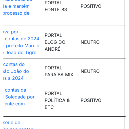
PORTAL
ada e mantém
POSITIVO
FONTE 83
m processo de
rova por
PORTAL
de contas de 2024
BLOG DO
NEUTRO
do prefeito Márcio
ANDRÉ
ão João do Tigre
a contas do
PORTAL
e São João do
NEUTRO
PARAÍBA MIX
ivas a 2024
a contas da
PORTAL
 de Soledade por
POLÍTICA &
POSITIVO
ficiente com
ETC
 série de