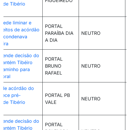
FIGUEIREDO
a de Tibério
ncede liminar e
PORTAL
feitos de acórdão
PARAÍBA DIA
NEUTRO
e condenava
A DIA
eira
spende decisão do
PORTAL
mantém Tibéiro
BRUNO
NEUTRO
 caminho para
RAFAEL
itoral
nde acórdão do
alece pré-
PORTAL PB
NEUTRO
a de Tibério
VALE
spende decisão do
PORTAL
mantém Tibério