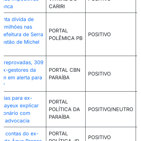
ranca
CARIRI
nta dívida de
0 milhões nas
PORTAL
refeitura de Serra
POSITIVO
POLÊMICA PB
gestão de Michel
s reprovadas, 309
 ex-gestores da
PORTAL CBN
POSITIVO
cam em alerta para
PARAÍBA
a’
dias para ex-
PORTAL
e Bayeux explicar
POLÍTICA DA
POSITIVO/NEUTRO
ilionário com
PARAÍBA
 de advocacia
a contas do ex-
PORTAL
POSITIVO