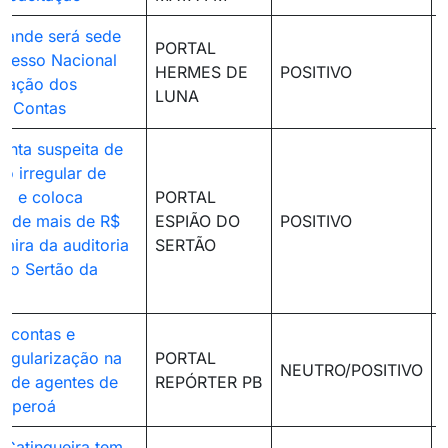
rande será sede
PORTAL
resso Nacional
HERMES DE
POSITIVO
cação dos
LUNA
de Contas
nta suspeita de
ão irregular de
a e coloca
PORTAL
o de mais de R$
ESPIÃO DO
POSITIVO
mira da auditoria
SERTÃO
do Sertão da
 contas e
regularização na
PORTAL
NEUTRO/POSITIVO
o de agentes de
REPÓRTER PB
Taperoá
e Catingueira tem