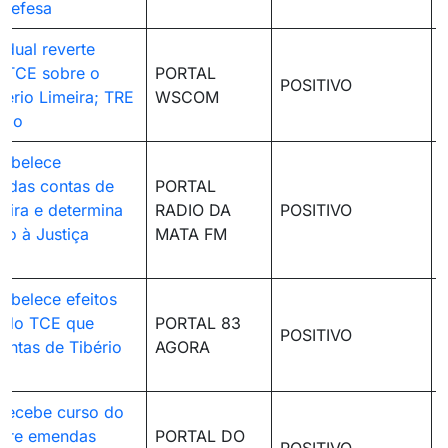
 defesa
adual reverte
 TCE sobre o
PORTAL
POSITIVO
bério Limeira; TRE
WSCOM
ado
tabelece
 das contas de
PORTAL
meira e determina
RADIO DA
POSITIVO
o à Justiça
MATA FM
tabelece efeitos
o do TCE que
PORTAL 83
POSITIVO
ontas de Tibério
AGORA
 recebe curso do
bre emendas
PORTAL DO