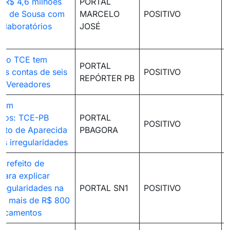
e R$ 4,6 milhões
PORTAL
ura de Sousa com
MARCELO
POSITIVO
 laboratórios
JOSÉ
as
 do TCE tem
PORTAL
as contas de seis
POSITIVO
REPÓRTER PB
e Vereadores
l em
tos: TCE-PB
PORTAL
POSITIVO
feito de Aparecida
PBAGORA
as irregularidades
 prefeito de
para explicar
rregularidades na
PORTAL SN1
POSITIVO
de mais de R$ 800
dicamentos