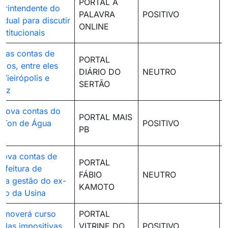
PORTAL A
erintendente do
PALAVRA
POSITIVO
adual para discutir
ONLINE
nstitucionais
 as contas de
PORTAL
pios, entre eles
DIÁRIO DO
NEUTRO
Vieirópolis e
SERTÃO
ruz
prova contas do
PORTAL MAIS
o Ton de Água
POSITIVO
PB
rova contas de
PORTAL
efeitura de
FÁBIO
NEUTRO
s na gestão do ex-
KAMOTO
lio da Usina
omoverá curso
PORTAL
das impositivas
VITRINE DO
POSITIVO