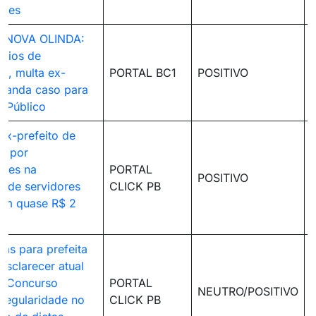
ades
 NOVA OLINDA:
ícios de
e, multa ex-
PORTAL BC1
POSITIVO
 manda caso para
o Público
ex-prefeito de
a por
ades na
PORTAL
POSITIVO
o de servidores
CLICK PB
am quase R$ 2
ias para prefeita
esclarecer atual
o Concurso
PORTAL
NEUTRO/POSITIVO
rregularidade no
CLICK PB