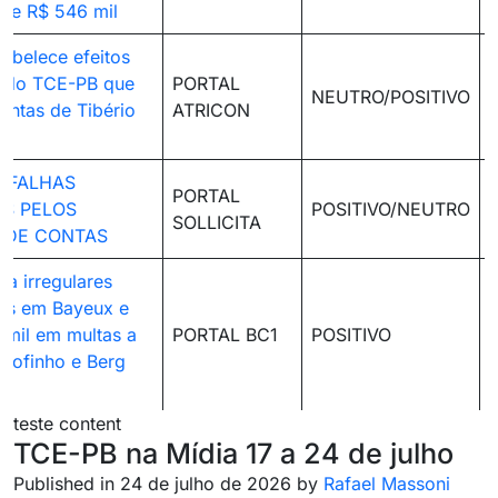
de R$ 546 mil
tabelece efeitos
o do TCE-PB que
PORTAL
NEUTRO/POSITIVO
ontas de Tibério
ATRICON
S FALHAS
PORTAL
S PELOS
POSITIVO/NEUTRO
SOLLICITA
S DE CONTAS
ga irregulares
es em Bayeux e
7 mil em multas a
PORTAL BC1
POSITIVO
 Fofinho e Berg
teste content
TCE-PB na Mídia 17 a 24 de julho
Published in 24 de julho de 2026 by
Rafael Massoni