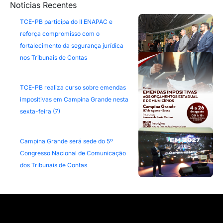
Notícias Recentes
TCE-PB participa do II ENAPAC e
reforça compromisso com o
fortalecimento da segurança jurídica
nos Tribunais de Contas
TCE-PB realiza curso sobre emendas
impositivas em Campina Grande nesta
sexta-feira (7)
Campina Grande será sede do 5º
Congresso Nacional de Comunicação
dos Tribunais de Contas