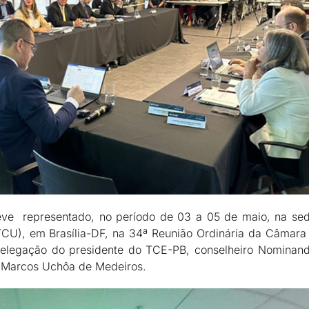
ve representado, no período de 03 a 05 de maio, na sede
(TCU), em Brasília-DF, na 34ª Reunião Ordinária da Câmar
elegação do presidente do TCE-PB, conselheiro Nominando
 e Marcos Uchôa de Medeiros.