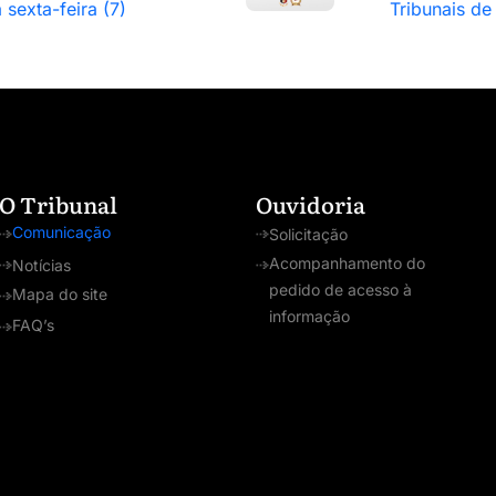
 sexta-feira (7)
Tribunais de
O Tribunal
Ouvidoria
Comunicação
Solicitação
Acompanhamento do
Notícias
pedido de acesso à
Mapa do site
informação
FAQ’s