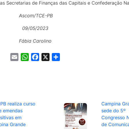
 das Secretarias de Finanças das Capitais e Confederação N
Ascom/TCE-PB
09/05/2023
Fábia Carolino
Email
WhatsApp
Facebook
X
Share
PB realiza curso
Campina Gra
e emendas
sede do 5º
sitivas em
Congresso N
ina Grande
de Comunic