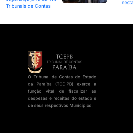
nesta
Tribunais de Contas
O Tribunal de Contas do Estado
da Paraíba (TCE-PB) exerce a
função vital de fiscalizar as
despesas e receitas do estado e
de seus respectivos Municípios.