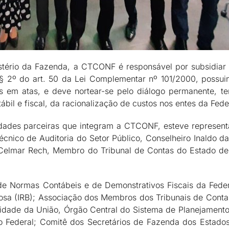
istério da Fazenda, a CTCONF é responsável por subsidiar
 § 2º do art. 50 da Lei Complementar nº 101/2000, possuin
em atas, e deve nortear-se pelo diálogo permanente, ten
bil e fiscal, da racionalização de custos nos entes da Fede
ntidades parceiras que integram a CTCONF, esteve represen
écnico de Auditoria do Setor Público, Conselheiro Inaldo 
 Celmar Rech, Membro do Tribunal de Contas do Estado d
de Normas Contábeis e de Demonstrativos Fiscais da Fed
arbosa (IRB); Associação dos Membros dos Tribunais de Cont
lidade da União, Órgão Central do Sistema de Planejament
o Federal; Comitê dos Secretários de Fazenda dos Estados 