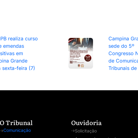
PB realiza curso
Campina Gra
e emendas
sede do 5º
sitivas em
Congresso N
ina Grande
de Comunic
 sexta-feira (7)
Tribunais de
O Tribunal
Ouvidoria
Comunicação
Solicitação