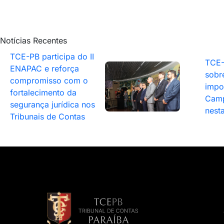
Notícias Recentes
TCE-PB participa do II
TCE-
ENAPAC e reforça
sobr
compromisso com o
impo
fortalecimento da
Camp
segurança jurídica nos
nesta
Tribunais de Contas