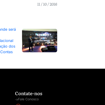
11 / 10 / 2016
nde será
acional
ação dos
 Contas
Contate-nos
Fale Conosco