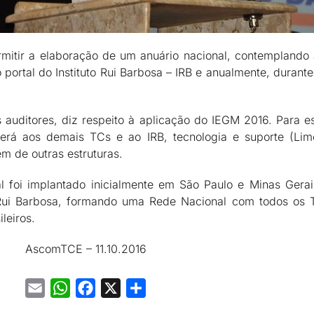
ermitir a elaboração de um anuário nacional, contempland
portal do Instituto Rui Barbosa – IRB e anualmente, durant
 auditores, diz respeito à aplicação do IEGM 2016. Para e
erá aos demais TCs e ao IRB, tecnologia e suporte (Lime
m de outras estruturas.
 foi implantado inicialmente em São Paulo e Minas Gerai
 Rui Barbosa, formando uma Rede Nacional com todos os T
leiros.
AscomTCE – 11.10.2016
Email
WhatsApp
Facebook
X
Share