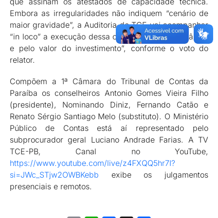
que assinam os atestados de capacidade técnica.
Embora as irregularidades não indiquem “cenário de
maior gravidade”, a Auditoria do TCE vai acompanhar
“in loco” a execução dessa obra “por sua importância
e pelo valor do investimento”, conforme o voto do
relator.
Compõem a 1ª Câmara do Tribunal de Contas da
Paraíba os conselheiros Antonio Gomes Vieira Filho
(presidente), Nominando Diniz, Fernando Catão e
Renato Sérgio Santiago Melo (substituto). O Ministério
Público de Contas está aí representado pelo
subprocurador geral Luciano Andrade Farias. A TV
TCE-PB, Canal no YouTube,
https://www.youtube.com/live/z4FXQQ5hr7I?
si=JWc_STjw2OWBKebb
exibe os julgamentos
presenciais e remotos.