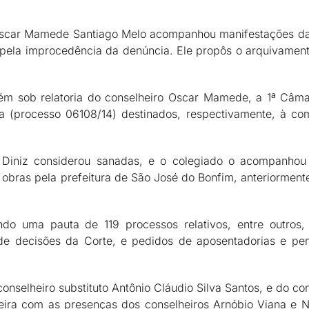
 Oscar Mamede Santiago Melo acompanhou manifestações da 
, pela improcedência da denúncia. Ele propôs o arquivam
 sob relatoria do conselheiro Oscar Mamede, a 1ª Câma
a (processo 06108/14) destinados, respectivamente, à co
 Diniz considerou sanadas, e o colegiado o acompanhou 
obras pela prefeitura de São José do Bonfim, anteriorment
o uma pauta de 119 processos relativos, entre outros,
de decisões da Corte, e pedidos de aposentadorias e pen
conselheiro substituto Antônio Cláudio Silva Santos, e do c
feira com as presenças dos conselheiros Arnóbio Viana e 