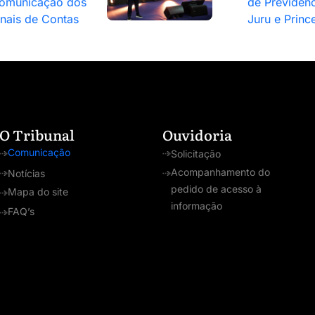
omunicação dos
de Previdênc
unais de Contas
Juru e Princ
O Tribunal
Ouvidoria
Comunicação
Solicitação
Acompanhamento do
Notícias
pedido de acesso à
Mapa do site
informação
FAQ’s