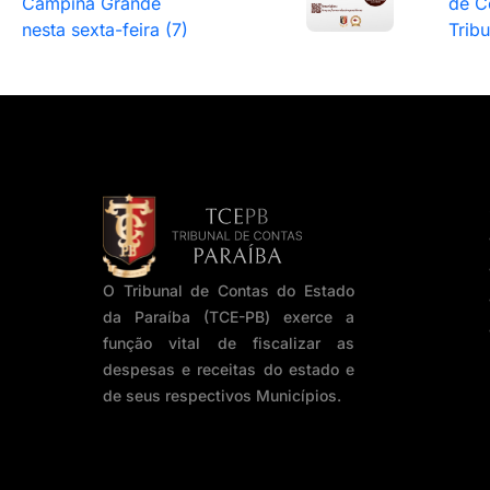
Campina Grande
de C
nesta sexta-feira (7)
Trib
O Tribunal de Contas do Estado
da Paraíba (TCE-PB) exerce a
função vital de fiscalizar as
despesas e receitas do estado e
de seus respectivos Municípios.