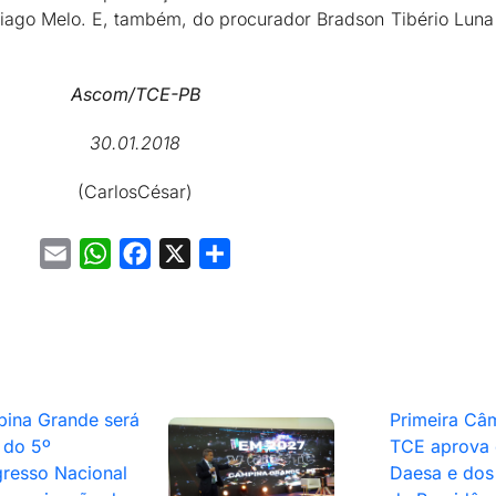
ago Melo. E, também, do procurador Bradson Tibério Luna 
Ascom/TCE-PB
30.01.2018
(CarlosCésar)
Email
WhatsApp
Facebook
X
Share
ina Grande será
Primeira Câ
 do 5º
TCE aprova 
resso Nacional
Daesa e dos 