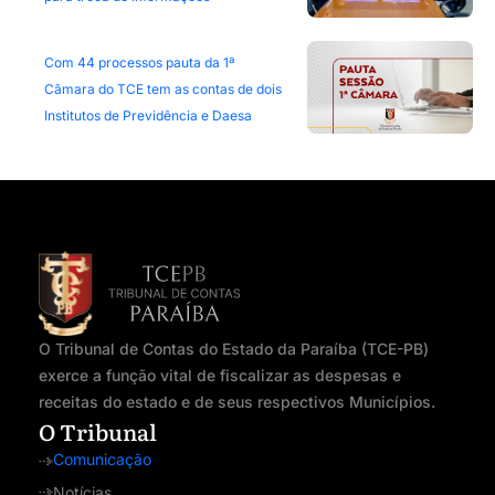
Com 44 processos pauta da 1ª
Câmara do TCE tem as contas de dois
Institutos de Previdência e Daesa
O Tribunal de Contas do Estado da Paraíba (TCE-PB)
exerce a função vital de fiscalizar as despesas e
receitas do estado e de seus respectivos Municípios.
O Tribunal
Comunicação
Notícias