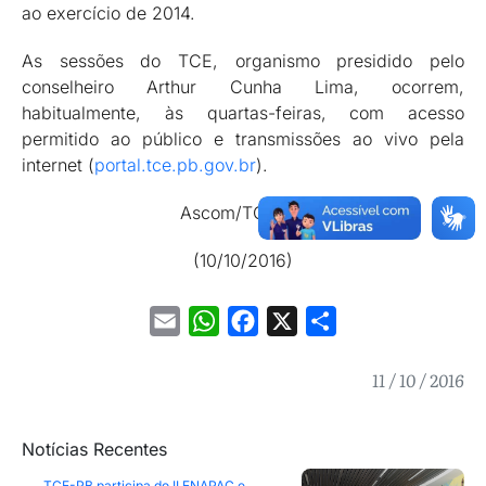
ao exercício de 2014.
As sessões do TCE, organismo presidido pelo
conselheiro Arthur Cunha Lima, ocorrem,
habitualmente, às quartas-feiras, com acesso
permitido ao público e transmissões ao vivo pela
internet (
portal.tce.pb.gov.br
).
Ascom/TCE-PB
(10/10/2016)
Email
WhatsApp
Facebook
X
Share
11 / 10 / 2016
Notícias Recentes
TCE-PB participa do II ENAPAC e