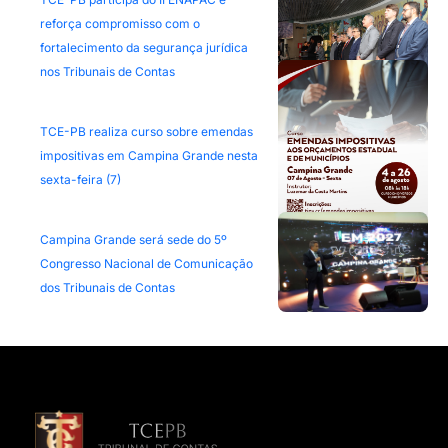
reforça compromisso com o
fortalecimento da segurança jurídica
nos Tribunais de Contas
TCE-PB realiza curso sobre emendas
impositivas em Campina Grande nesta
sexta-feira (7)
Campina Grande será sede do 5º
Congresso Nacional de Comunicação
dos Tribunais de Contas