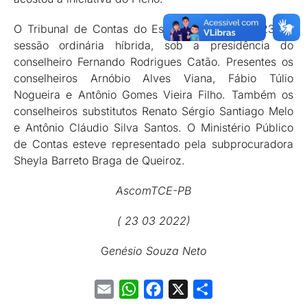
O Tribunal de Contas do Estado realizou sua 2346ª
sessão ordinária híbrida, sob a presidência do
conselheiro Fernando Rodrigues Catão. Presentes os
conselheiros Arnóbio Alves Viana, Fábio Túlio
Nogueira e Antônio Gomes Vieira Filho. Também os
conselheiros substitutos Renato Sérgio Santiago Melo
e Antônio Cláudio Silva Santos. O Ministério Público
de Contas esteve representado pela subprocuradora
Sheyla Barreto Braga de Queiroz.
AscomTCE-PB
( 23 03 2022)
G
enésio Souza Neto
Email
WhatsApp
Facebook
X
Share