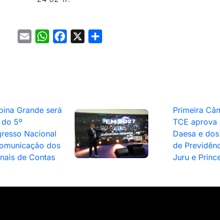
Email
WhatsApp
Facebook
X
Share
ina Grande será
Primeira Câ
 do 5º
TCE aprova 
resso Nacional
Daesa e dos 
omunicação dos
de Previdênc
unais de Contas
Juru e Princ