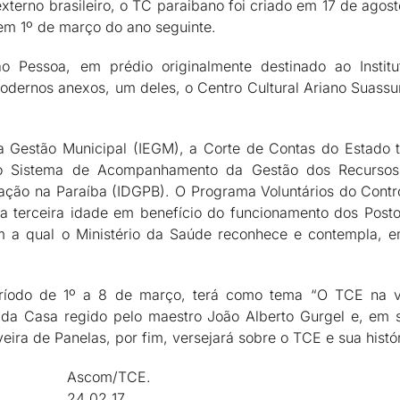
externo brasileiro, o TC paraibano foi criado em 17 de agos
em 1º de março do ano seguinte.
 Pessoa, em prédio originalmente destinado ao Institu
 modernos anexos, um deles, o Centro Cultural Ariano Suas
a Gestão Municipal (IEGM), a Corte de Contas do Estado
o Sistema de Acompanhamento da Gestão dos Recursos
ão na Paraíba (IDGPB). O Programa Voluntários do Contro
terceira idade em benefício do funcionamento dos Posto
om a qual o Ministério da Saúde reconhece e contempla, e
período de 1º a 8 de março, terá como tema “O TCE na v
 da Casa regido pelo maestro João Alberto Gurgel e, em 
ira de Panelas, por fim, versejará sobre o TCE e sua histór
Ascom/TCE.
24 02 17.