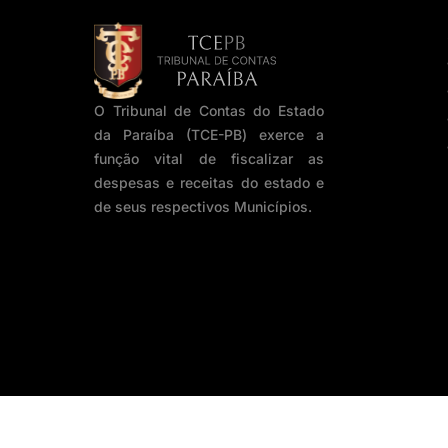
O Tribunal de Contas do Estado
da Paraíba (TCE-PB) exerce a
função vital de fiscalizar as
despesas e receitas do estado e
de seus respectivos Municípios.