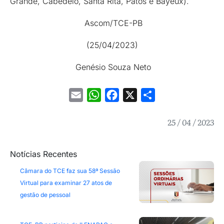
Grande, Cabedelo, Santa Rita, Patos e Bayeux).
Ascom/TCE-PB
(25/04/2023)
Genésio Souza Neto
Email
WhatsApp
Facebook
X
Share
25 / 04 / 2023
Notícias Recentes
Câmara do TCE faz sua 58ª Sessão
Virtual para examinar 27 atos de
gestão de pessoal