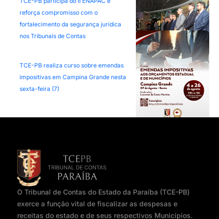
TCE-PB participa do II ENAPAC e
reforça compromisso com o
fortalecimento da segurança jurídica
nos Tribunais de Contas
TCE-PB realiza curso sobre emendas
impositivas em Campina Grande nesta
sexta-feira (7)
O Tribunal de Contas do Estado da Paraíba (TCE-PB)
exerce a função vital de fiscalizar as despesas e
receitas do estado e de seus respectivos Municípios.