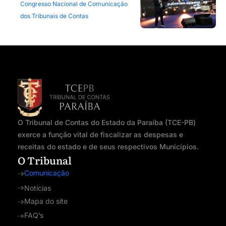
Congresso Nacional de Comunicação
dos Tribunais de Contas
O Tribunal de Contas do Estado da Paraíba (TCE-PB)
exerce a função vital de fiscalizar as despesas e
receitas do estado e de seus respectivos Municípios.
O Tribunal
Comunicação
Notícias
Mapa do site
FAQ’s