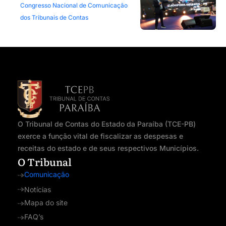
Congresso Nacional de Comunicação
dos Tribunais de Contas
O Tribunal de Contas do Estado da Paraíba (TCE-PB)
exerce a função vital de fiscalizar as despesas e
receitas do estado e de seus respectivos Municípios.
O Tribunal
Comunicação
Notícias
Mapa do site
FAQ’s