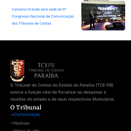
Campina Grande será sede do 5º
Congresso Nacional de Comunicação
dos Tribunais de Contas
O Tribunal de Contas do Estado da Paraíba (TCE-PB)
exerce a função vital de fiscalizar as despesas e
receitas do estado e de seus respectivos Municípios.
O Tribunal
Comunicação
Notícias
Mapa do site