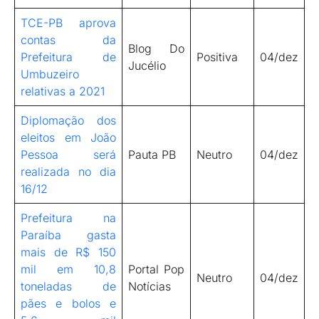
TCE-PB aprova
contas da
Blog Do
Prefeitura de
Positiva
04/dez
Jucélio
Umbuzeiro
relativas a 2021
Diplomação dos
eleitos em João
Pessoa será
Pauta PB
Neutro
04/dez
realizada no dia
16/12
Prefeitura na
Paraíba gasta
mais de R$ 150
mil em 10,8
Portal Pop
Neutro
04/dez
toneladas de
Notícias
pães e bolos e