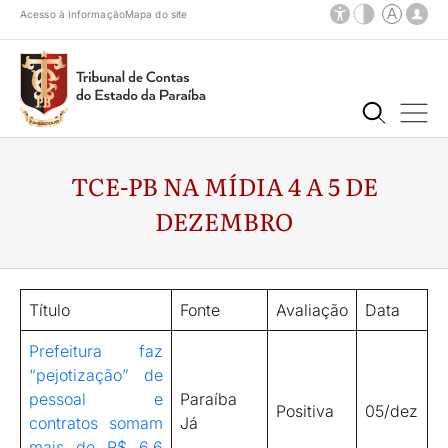
Acesso à Informação
Mapa do site
TCE-PB NA MÍDIA 4 A 5 DE
DEZEMBRO
Título
Fonte
Avaliação
Data
Prefeitura faz
“pejotização” de
pessoal e
Paraíba
Positiva
05/dez
contratos somam
Já
mais de R$ 6,6