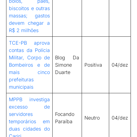
bolos, pães,
biscoitos e outras
massas; gastos
devem chegar a
R$ 2 milhões
TCE-PB aprova
contas da Polícia
Militar, Corpo de
Blog Da
Bombeiros e de
Simone
Positiva
04/dez
mais cinco
Duarte
prefeituras
municipais
MPPB investiga
excesso de
servidores
Focando
Neutro
04/dez
temporários em
Paraíba
duas cidades do
Cariri