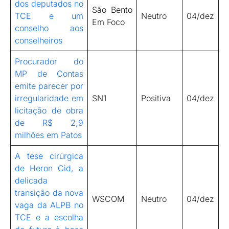
dos deputados no
São Bento
TCE e um
Neutro
04/dez
Em Foco
conselho aos
conselheiros
Procurador do
MP de Contas
emite parecer por
irregularidade em
SN1
Positiva
04/dez
licitação de obra
de R$ 2,9
milhões em Patos
A tese cirúrgica
de Heron Cid, a
delicada
transição da nova
WSCOM
Neutro
04/dez
vaga da ALPB no
TCE e a escolha