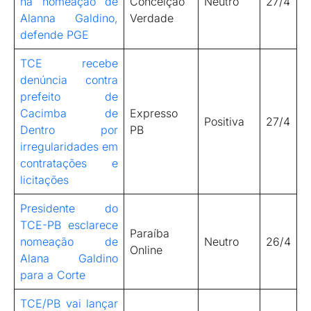
na nomeação de
Conceição
Neutro
27/4
Alanna Galdino,
Verdade
defende PGE
TCE recebe
denúncia contra
prefeito de
Cacimba de
Expresso
Positiva
27/4
Dentro por
PB
irregularidades em
contratações e
licitações
Presidente do
TCE-PB esclarece
Paraíba
nomeação de
Neutro
26/4
Online
Alana Galdino
para a Corte
TCE/PB vai lançar