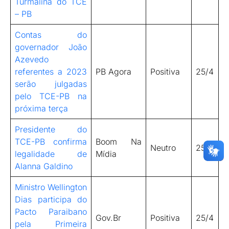
Turmalina do TCE
– PB
Contas do
governador João
Azevedo
referentes a 2023
PB Agora
Positiva
25/4
serão julgadas
pelo TCE-PB na
próxima terça
Presidente do
TCE-PB confirma
Boom Na
Neutro
25/4
legalidade de
Mídia
Alanna Galdino
Ministro Wellington
Dias participa do
Pacto Paraibano
Gov.Br
Positiva
25/4
pela Primeira