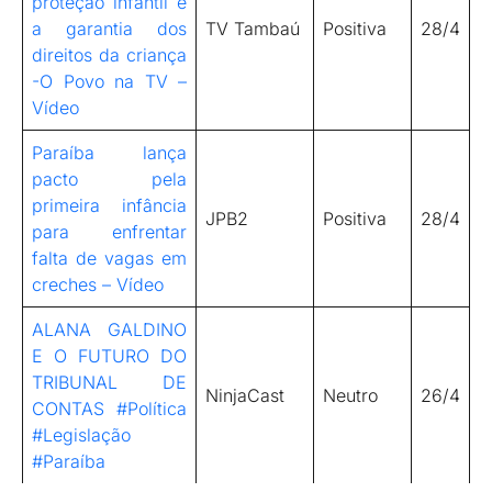
proteção infantil e
a garantia dos
TV Tambaú
Positiva
28/4
direitos da criança
-O Povo na TV –
Vídeo
Paraíba lança
pacto pela
primeira infância
JPB2
Positiva
28/4
para enfrentar
falta de vagas em
creches – Vídeo
ALANA GALDINO
E O FUTURO DO
TRIBUNAL DE
NinjaCast
Neutro
26/4
CONTAS #Política
#Legislação
#Paraíba