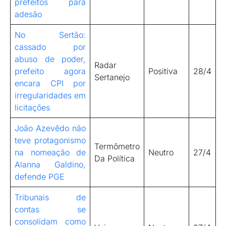
prefeitos para
adesão
No Sertão:
cassado por
abuso de poder,
Radar
prefeito agora
Positiva
28/4
Sertanejo
encara CPI por
irregularidades em
licitações
João Azevêdo não
teve protagonismo
Termômetro
na nomeação de
Neutro
27/4
Da Política
Alanna Galdino,
defende PGE
Tribunais de
contas se
consolidam como