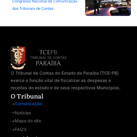
Congresso Nacional de Comunicação
dos Tribunais de Contas
O Tribunal de Contas do Estado da Paraíba (TCE-PB)
exerce a função vital de fiscalizar as despesas e
receitas do estado e de seus respectivos Municípios.
O Tribunal
Comunicação
Notícias
Mapa do site
FAQ’s