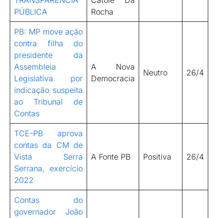
TRANSPARÊNCIA
Catolé Da
PÚBLICA
Rocha
PB: MP move ação
contra filha do
presidente da
Assembleia
A Nova
Neutro
26/4
Legislativa por
Democracia
indicação suspeita
ao Tribunal de
Contas
TCE-PB aprova
contas da CM de
Vista Serra
A Fonte PB
Positiva
26/4
Serrana, exercício
2022
Contas do
governador João