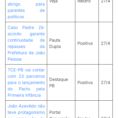
Veja
Neutro
27/4
abrigo para
parentes de
políticos
Caso Padre Zé:
acordo garante
continuidade de
Pauta
Positiva
27/4
repasses da
Dupla
Prefeitura de João
Pessoa
TCE-PB vai contar
com 23 parceiros
Destaque
para o lançamento
Positiva
27/4
PB
do Pacto pela
Primeira Infância
João Azevêdo não
teve protagonismo
Portal