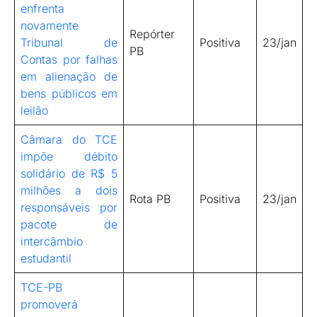
enfrenta
novamente
Repórter
Tribunal de
Positiva
23/jan
PB
Contas por falhas
em alienação de
bens públicos em
leilão
Câmara do TCE
impõe débito
solidário de R$ 5
milhões a dois
Rota PB
Positiva
23/jan
responsáveis por
pacote de
intercâmbio
estudantil
TCE-PB
promoverá