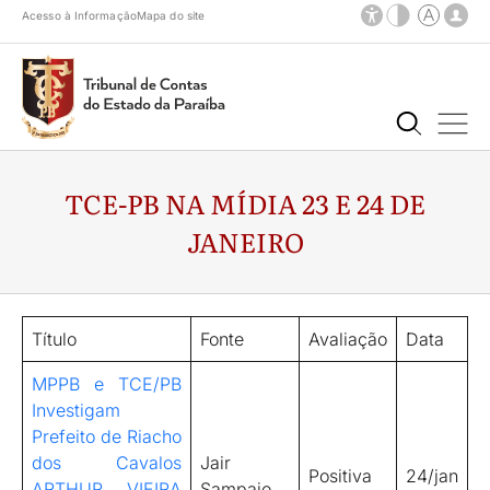
Acesso à Informação
Mapa do site
TCE-PB NA MÍDIA 23 E 24 DE
JANEIRO
Título
Fonte
Avaliação
Data
MPPB e TCE/PB
Investigam
Prefeito de Riacho
dos Cavalos
Jair
Positiva
24/jan
ARTHUR VIEIRA
Sampaio