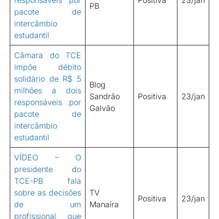
responsáveis por
Positiva
23/jan
PB
pacote de
intercâmbio
estudantil
Câmara do TCE
impõe débito
solidário de R$ 5
Blog
milhões a dois
Sandrão
Positiva
23/jan
responsáveis por
Galvão
pacote de
intercâmbio
estudantil
VÍDEO – O
presidente do
TCE-PB fala
sobre as decisões
TV
Positiva
23/jan
de um
Manaíra
profissional que