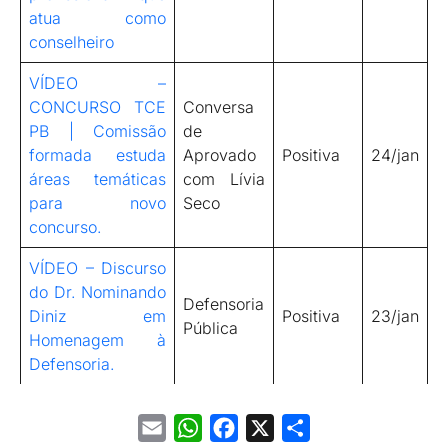
atua como
conselheiro
VÍDEO –
CONCURSO TCE
Conversa
PB | Comissão
de
formada estuda
Aprovado
Positiva
24/jan
áreas temáticas
com Lívia
para novo
Seco
concurso.
VÍDEO – Discurso
do Dr. Nominando
Defensoria
Diniz em
Positiva
23/jan
Pública
Homenagem à
Defensoria.
Email
WhatsApp
Facebook
X
Share