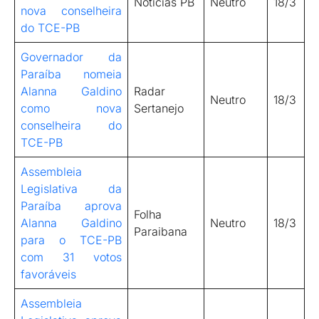
Notícias PB
Neutro
18/3
nova conselheira
do TCE-PB
Governador da
Paraíba nomeia
Alanna Galdino
Radar
Neutro
18/3
como nova
Sertanejo
conselheira do
TCE-PB
Assembleia
Legislativa da
Paraíba aprova
Folha
Alanna Galdino
Neutro
18/3
Paraibana
para o TCE-PB
com 31 votos
favoráveis
Assembleia