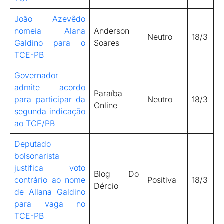
João Azevêdo
nomeia Alana
Anderson
Neutro
18/3
Galdino para o
Soares
TCE-PB
Governador
admite acordo
Paraíba
para participar da
Neutro
18/3
Online
segunda indicação
ao TCE/PB
Deputado
bolsonarista
justifica voto
Blog Do
contrário ao nome
Positiva
18/3
Dércio
de Allana Galdino
para vaga no
TCE-PB