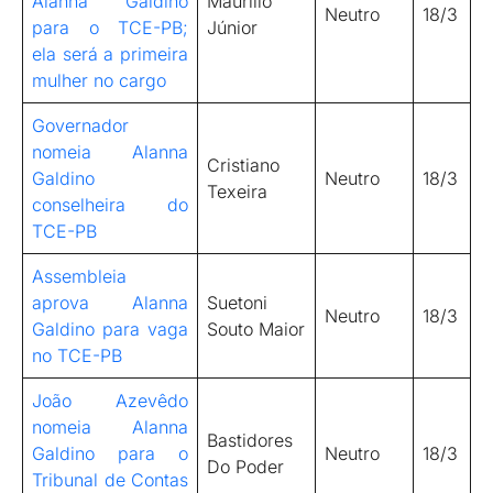
Alanna Galdino
Maurílio
Neutro
18/3
para o TCE-PB;
Júnior
ela será a primeira
mulher no cargo
Governador
nomeia Alanna
Cristiano
Galdino
Neutro
18/3
Texeira
conselheira do
TCE-PB
Assembleia
aprova Alanna
Suetoni
Neutro
18/3
Galdino para vaga
Souto Maior
no TCE-PB
João Azevêdo
nomeia Alanna
Bastidores
Galdino para o
Neutro
18/3
Do Poder
Tribunal de Contas