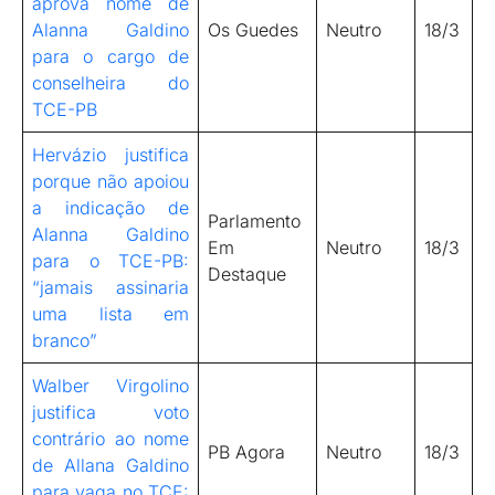
aprova nome de
Alanna Galdino
Os Guedes
Neutro
18/3
para o cargo de
conselheira do
TCE-PB
Hervázio justifica
porque não apoiou
a indicação de
Parlamento
Alanna Galdino
Em
Neutro
18/3
para o TCE-PB:
Destaque
“jamais assinaria
uma lista em
branco”
Walber Virgolino
justifica voto
contrário ao nome
PB Agora
Neutro
18/3
de Allana Galdino
para vaga no TCE: