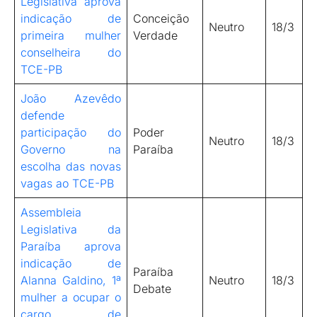
Legislativa aprova
indicação de
Conceição
Neutro
18/3
primeira mulher
Verdade
conselheira do
TCE-PB
João Azevêdo
defende
participação do
Poder
Neutro
18/3
Governo na
Paraíba
escolha das novas
vagas ao TCE-PB
Assembleia
Legislativa da
Paraíba aprova
indicação de
Paraíba
Alanna Galdino, 1ª
Neutro
18/3
Debate
mulher a ocupar o
cargo de