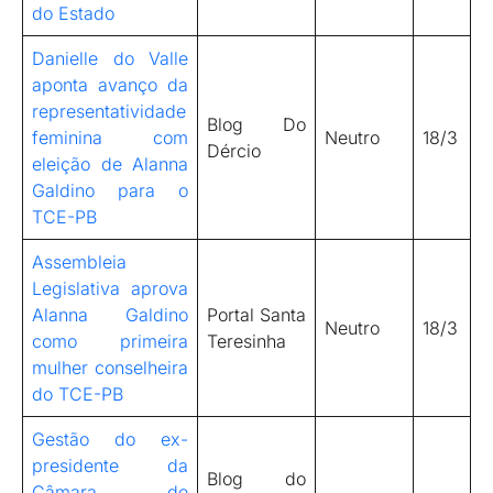
do Estado
Danielle do Valle
aponta avanço da
representatividade
Blog Do
feminina com
Neutro
18/3
Dércio
eleição de Alanna
Galdino para o
TCE-PB
Assembleia
Legislativa aprova
Alanna Galdino
Portal Santa
Neutro
18/3
como primeira
Teresinha
mulher conselheira
do TCE-PB
Gestão do ex-
presidente da
Blog do
Câmara de