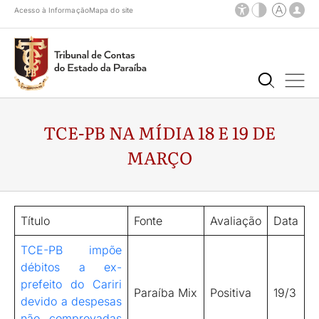
Acesso à Informação
Mapa do site
TCE-PB NA MÍDIA 18 E 19 DE
MARÇO
Título
Fonte
Avaliação
Data
TCE-PB impõe
débitos a ex-
prefeito do Cariri
Paraíba Mix
Positiva
19/3
devido a despesas
não comprovadas