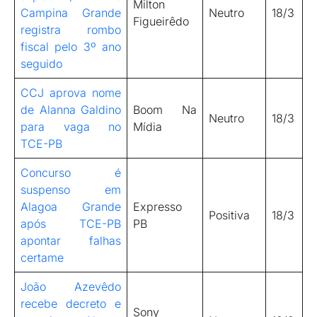
Milton
Campina Grande
Neutro
18/3
Figueirêdo
registra rombo
fiscal pelo 3º ano
seguido
CCJ aprova nome
de Alanna Galdino
Boom Na
Neutro
18/3
para vaga no
Mídia
TCE-PB
Concurso é
suspenso em
Alagoa Grande
Expresso
Positiva
18/3
após TCE-PB
PB
apontar falhas
certame
João Azevêdo
recebe decreto e
Sony