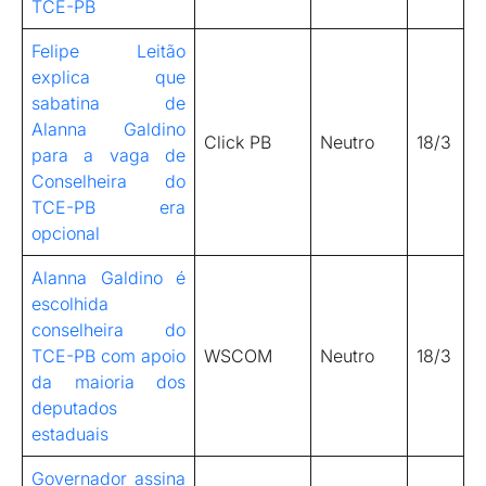
TCE-PB
Felipe Leitão
explica que
sabatina de
Alanna Galdino
Click PB
Neutro
18/3
para a vaga de
Conselheira do
TCE-PB era
opcional
Alanna Galdino é
escolhida
conselheira do
TCE-PB com apoio
WSCOM
Neutro
18/3
da maioria dos
deputados
estaduais
Governador assina