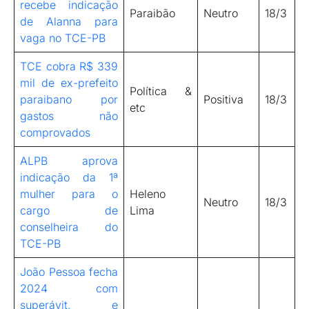
recebe indicação
Paraibão
Neutro
18/3
de Alanna para
vaga no TCE-PB
TCE cobra R$ 339
mil de ex-prefeito
Política &
paraibano por
Positiva
18/3
etc
gastos não
comprovados
ALPB aprova
indicação da 1ª
mulher para o
Heleno
Neutro
18/3
cargo de
Lima
conselheira do
TCE-PB
João Pessoa fecha
2024 com
superávit, e