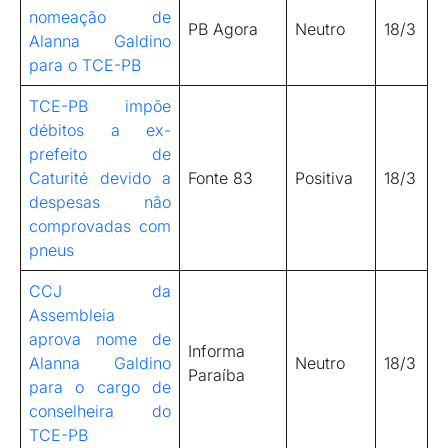
nomeação de
PB Agora
Neutro
18/3
Alanna Galdino
para o TCE-PB
TCE-PB impõe
débitos a ex-
prefeito de
Caturité devido a
Fonte 83
Positiva
18/3
despesas não
comprovadas com
pneus
CCJ da
Assembleia
aprova nome de
Informa
Alanna Galdino
Neutro
18/3
Paraíba
para o cargo de
conselheira do
TCE-PB