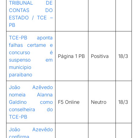
TRIBUNAL DE
CONTAS DO
ESTADO / TCE –
PB
TCE-PB aponta
falhas certame e
concurso é
Página 1 PB
Positiva
18/3
suspenso em
municipio
paraibano
João Azêvedo
nomeia Alanna
Galdino como
F5 Online
Neutro
18/3
conselheira do
TCE-PB
João Azevêdo
confirma