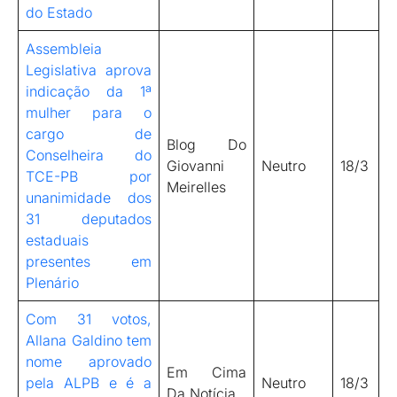
do Estado
Assembleia
Legislativa aprova
indicação da 1ª
mulher para o
cargo de
Blog Do
Conselheira do
Giovanni
Neutro
18/3
TCE-PB por
Meirelles
unanimidade dos
31 deputados
estaduais
presentes em
Plenário
Com 31 votos,
Allana Galdino tem
nome aprovado
Em Cima
pela ALPB e é a
Neutro
18/3
Da Notícia