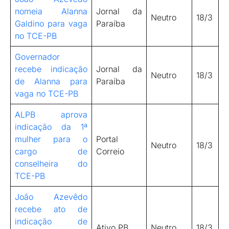
nomeia Alanna
Jornal da
Neutro
18/3
Galdino para vaga
Paraíba
no TCE-PB
Governador
recebe indicação
Jornal da
Neutro
18/3
de Alanna para
Paraíba
vaga no TCE-PB
ALPB aprova
indicação da 1ª
mulher para o
Portal
Neutro
18/3
cargo de
Correio
conselheira do
TCE-PB
João Azevêdo
recebe ato de
indicação de
Ativo PB
Neutro
18/3