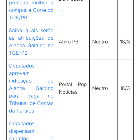
primeira mulher a
compor a Corte do
TCE/PB
Saiba quais serão
as atribuições de
Ativo PB
Neutro
18/3
Alanna Galdino no
TCE-PB
Deputados
aprovam
indicação de
Portal Pop
Alanna Galdino
Neutro
18/3
Notícias
para vaga no
Tribunal de Contas
da Paraíba
Deputados
dispensam
sabatina e