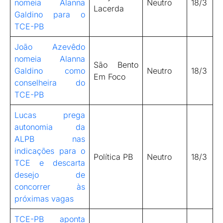
nomeia Alanna
Neutro
18/3
Lacerda
Galdino para o
TCE-PB
João Azevêdo
nomeia Alanna
São Bento
Galdino como
Neutro
18/3
Em Foco
conselheira do
TCE-PB
Lucas prega
autonomia da
ALPB nas
indicações para o
Política PB
Neutro
18/3
TCE e descarta
desejo de
concorrer às
próximas vagas
TCE-PB aponta