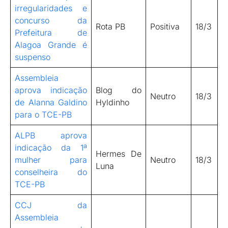
irregularidades e
concurso da
Rota PB
Positiva
18/3
Prefeitura de
Alagoa Grande é
suspenso
Assembleia
aprova indicação
Blog do
Neutro
18/3
de Alanna Galdino
Hyldinho
para o TCE-PB
ALPB aprova
indicação da 1ª
Hermes De
mulher para
Neutro
18/3
Luna
conselheira do
TCE-PB
CCJ da
Assembleia