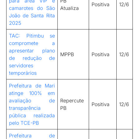
para área VIP e
PB
Positiva
12/6
camarotes do São
Atualiza
João de Santa Rita
2025
TAC: Pitimbu se
compromete a
apresentar plano
MPPB
Positiva
12/6
de redução de
servidores
temporários
Prefeitura de Mari
atinge 100% em
avaliação de
Repercute
Positiva
12/6
transparência
PB
pública realizada
pelo TCE-PB
Prefeitura de