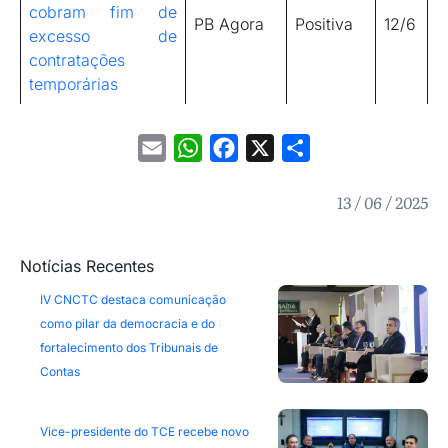
cobram fim de
PB Agora
Positiva
12/6
excesso de
contratações
temporárias
Email
WhatsApp
Facebook
X
Share
13 / 06 / 2025
Notícias Recentes
IV CNCTC destaca comunicação
como pilar da democracia e do
fortalecimento dos Tribunais de
Contas
Vice-presidente do TCE recebe novo