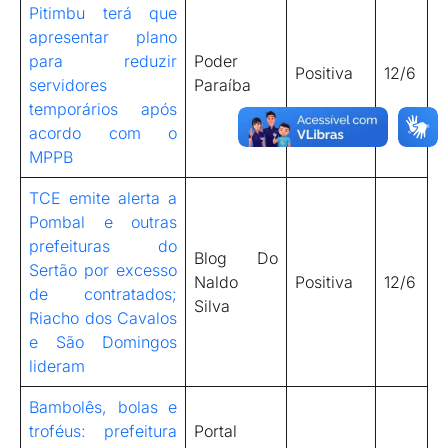
Pitimbu terá que
apresentar plano
para reduzir
Poder
Positiva
12/6
servidores
Paraíba
temporários após
acordo com o
MPPB
TCE emite alerta a
Pombal e outras
prefeituras do
Blog Do
Sertão por excesso
Naldo
Positiva
12/6
de contratados;
Silva
Riacho dos Cavalos
e São Domingos
lideram
Bambolês, bolas e
troféus: prefeitura
Portal