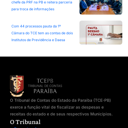
chefe da PRF na PB e reitera parceria
para troca de informações
Com 44 processos pauta da 1ª
Câmara do TCE tem as contas de dois
Institutos de Previdência e Daesa
O Tribunal de Contas do Estado da Paraíba (TCE-PB)
exerce a função vital de fiscalizar as despesas e
receitas do estado e de seus respectivos Municípios.
O Tribunal