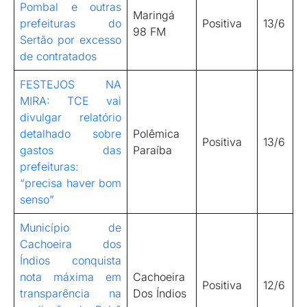
Pombal e outras
Maringá
prefeituras do
Positiva
13/6
98 FM
Sertão por excesso
de contratados
FESTEJOS NA
MIRA: TCE vai
divulgar relatório
detalhado sobre
Polêmica
Positiva
13/6
gastos das
Paraíba
prefeituras:
“precisa haver bom
senso”
Município de
Cachoeira dos
Índios conquista
nota máxima em
Cachoeira
Positiva
12/6
transparência na
Dos Índios