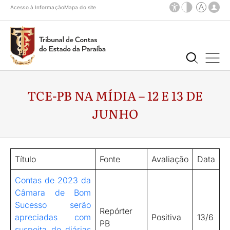
Acesso à Informação
Mapa do site
TCE-PB NA MÍDIA – 12 E 13 DE
JUNHO
Título
Fonte
Avaliação
Data
Contas de 2023 da
Câmara de Bom
Sucesso serão
Repórter
apreciadas com
Positiva
13/6
PB
suspeita de diárias