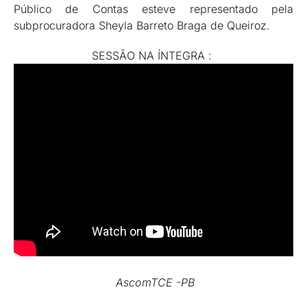
Público de Contas esteve representado pela
subprocuradora Sheyla Barreto Braga de Queiroz.
SESSÃO NA ÍNTEGRA :
AscomTCE -PB