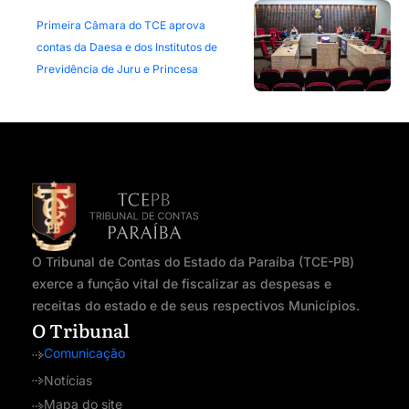
Primeira Câmara do TCE aprova
contas da Daesa e dos Institutos de
Previdência de Juru e Princesa
O Tribunal de Contas do Estado da Paraíba (TCE-PB)
exerce a função vital de fiscalizar as despesas e
receitas do estado e de seus respectivos Municípios.
O Tribunal
Comunicação
Notícias
Mapa do site