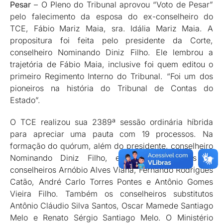
Pesar
– O Pleno do Tribunal aprovou “Voto de Pesar”
pelo falecimento da esposa do ex-conselheiro do
TCE, Fábio Mariz Maia, sra. Idália Mariz Maia. A
propositura foi feita pelo presidente da Corte,
conselheiro Nominando Diniz Filho. Ele lembrou a
trajetória de Fábio Maia, inclusive foi quem editou o
primeiro Regimento Interno do Tribunal. “Foi um dos
pioneiros na história do Tribunal de Contas do
Estado”.
O TCE realizou sua 2389ª sessão ordinária híbrida
para apreciar uma pauta com 19 processos. Na
formação do quórum, além do presidente, conselheiro
Nominando Diniz Filho, estiveram presentes os
conselheiros Arnóbio Alves Viana, Fernando Rodrigues
Catão, André Carlo Torres Pontes e Antônio Gomes
Vieira Filho. Também os conselheiros substitutos
Antônio Cláudio Silva Santos, Oscar Mamede Santiago
Melo e Renato Sérgio Santiago Melo. O Ministério