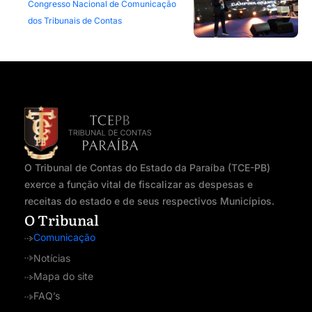
Congresso Nacional de Comunicação
dos Tribunais de Contas
O Tribunal de Contas do Estado da Paraíba (TCE-PB)
exerce a função vital de fiscalizar as despesas e
receitas do estado e de seus respectivos Municípios.
O Tribunal
Comunicação
Notícias
Mapa do site
FAQ’s