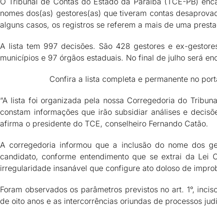
O Tribunal de Contas do Estado da Paraíba (TCE-PB) encam
nomes dos(as) gestores(as) que tiveram contas desaprovada
alguns casos, os registros se referem a mais de uma presta
A lista tem 997 decisões. São 428 gestores e ex-gestore
municípios e 97 órgãos estaduais. No final de julho será 
Confira a lista completa e permanente no por
“A lista foi organizada pela nossa Corregedoria do Tribun
constam informações que irão subsidiar análises e decisões
afirma o presidente do TCE, conselheiro Fernando Catão.
A corregedoria informou que a inclusão do nome dos ge
candidato, conforme entendimento que se extrai da Lei C
irregularidade insanável que configure ato doloso de impro
Foram observados os parâmetros previstos no art. 1°, inciso
de oito anos e as intercorrências oriundas de processos judi