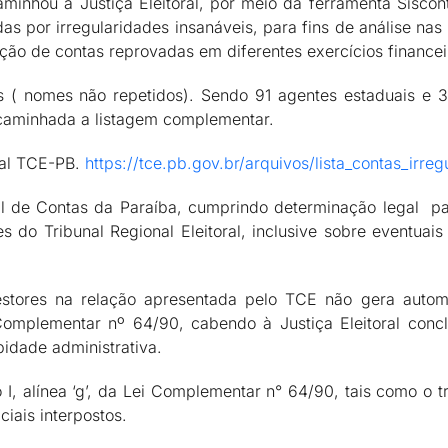
inhou à Justiça Eleitoral, por meio da ferramenta Siscont
s por irregularidades insanáveis, para fins de análise na
ção de contas reprovadas em diferentes exercícios financei
s ( nomes não repetidos). Sendo 91 agentes estaduais e 
encaminhada a listagem complementar.
tal TCE-PB.
https://tce.pb.gov.br/arquivos/lista_contas_irre
al de Contas da Paraíba, cumprindo determinação legal par
 do Tribunal Regional Eleitoral, inclusive sobre eventuais 
stores na relação apresentada pelo TCE não gera automa
omplementar nº 64/90, cabendo à Justiça Eleitoral concl
bidade administrativa.
 I, alínea ‘g’, da Lei Complementar n° 64/90, tais como o t
ciais interpostos.