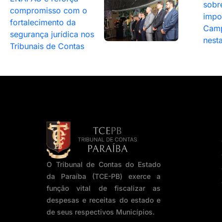
sobr
compromisso com o
impo
fortalecimento da
Camp
segurança jurídica nos
nesta
Tribunais de Contas
O Tribunal de Contas do Estado
da Paraíba (TCE-PB) exerce a
função vital de fiscalizar as
despesas e receitas do estado e
de seus respectivos Municípios.