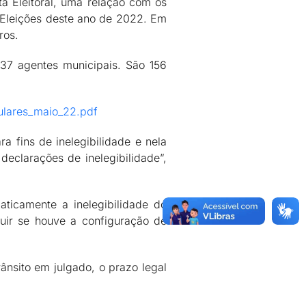
a Eleitoral, uma relação com os
s Eleições deste ano de 2022. Em
ros.
337 agentes municipais. São 156
gulares_maio_22.pdf
a fins de inelegibilidade e nela
declarações de inelegibilidade”,
ticamente a inelegibilidade do
uir se houve a configuração de
rânsito em julgado, o prazo legal