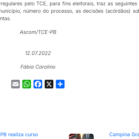
rregulares pelo TCE, para fins eleitorais, traz as seguint
unicípio, número do processo, as decisões (acórdãos) so
ontas.
Ascom/TCE-PB
12.07.2022
Fábia Carolino
Email
WhatsApp
Facebook
X
Share
PB realiza curso
Campina Gra