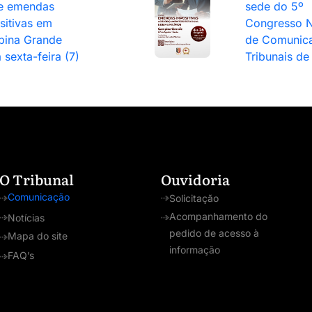
e emendas
sede do 5º
sitivas em
Congresso N
ina Grande
de Comunic
 sexta-feira (7)
Tribunais de
O Tribunal
Ouvidoria
Comunicação
Solicitação
Acompanhamento do
Notícias
pedido de acesso à
Mapa do site
informação
FAQ’s