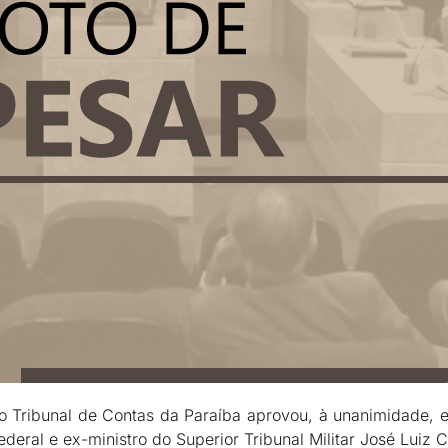
 o Tribunal de Contas da Paraíba aprovou, à unanimidade, 
deral e ex-ministro do Superior Tribunal Militar José Luiz C