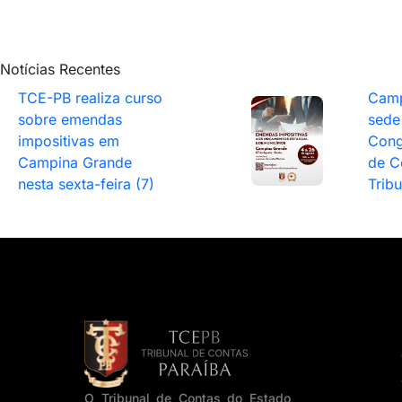
Notícias Recentes
TCE-PB realiza curso
Camp
sobre emendas
sede
impositivas em
Cong
Campina Grande
de C
nesta sexta-feira (7)
Trib
O Tribunal de Contas do Estado