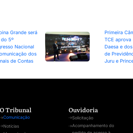
ina Grande será
Primeira Câ
 do 5º
TCE aprova 
resso Nacional
Daesa e dos 
omunicação dos
de Previdênc
unais de Contas
Juru e Princ
O Tribunal
Ouvidoria
Comunicação
Solicitação
Acompanhamento do
Notícias
pedido de acesso à