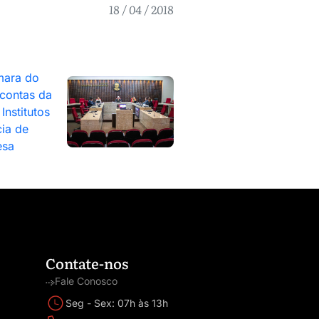
18 / 04 / 2018
mara do
contas da
Institutos
ia de
esa
Contate-nos
Fale Conosco
Seg - Sex: 07h às 13h