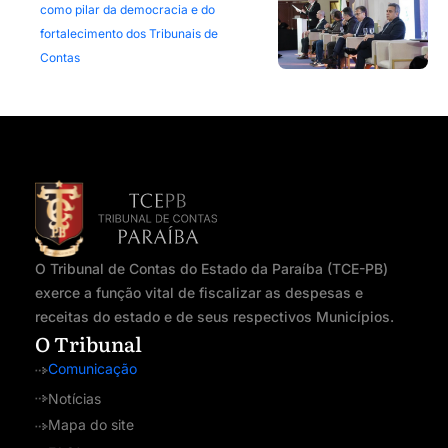
como pilar da democracia e do
fortalecimento dos Tribunais de
Contas
O Tribunal de Contas do Estado da Paraíba (TCE-PB)
exerce a função vital de fiscalizar as despesas e
receitas do estado e de seus respectivos Municípios.
O Tribunal
Comunicação
Notícias
Mapa do site