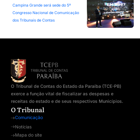
Campina Grande será sede do 5º
Congresso Nacional de Comunicação
dos Tribunais de Contas
O Tribunal de Contas do Estado da Paraíba (TCE-PB)
exerce a função vital de fiscalizar as despesas e
receitas do estado e de seus respectivos Municípios.
O Tribunal
Comunicação
Notícias
Mapa do site