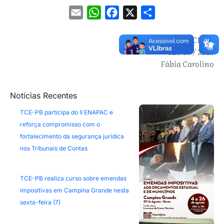
Email
WhatsApp
Facebook
X
Share
Ascom/TCE-PB
02 / 07 / 2025
Fábia Carolino
Notícias Recentes
TCE-PB participa do II ENAPAC e
reforça compromisso com o
fortalecimento da segurança jurídica
nos Tribunais de Contas
TCE-PB realiza curso sobre emendas
impositivas em Campina Grande nesta
sexta-feira (7)