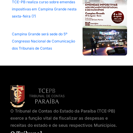
TCE-PB realiza curso sobre emendas
impositivas em Campina Grande nesta
sexta-feira (7)
Campina Grande será sede do 5º
Congresso Nacional de Comunicação
dos Tribunais de Contas
O Tribunal de Contas do Estado da Paraíba (TCE-PB)
exerce a função vital de fiscalizar as despesas e
receitas do estado e de seus respectivos Municípios.
O Tribunal