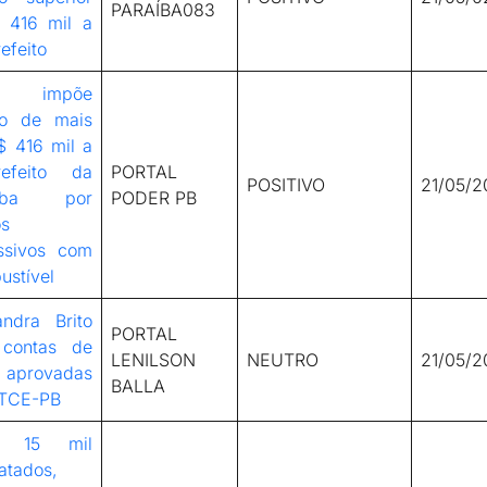
PARAÍBA083
 416 mil a
efeito
E impõe
to de mais
$ 416 mil a
refeito da
PORTAL
POSITIVO
21/05/2
aíba por
PODER PB
os
ssivos com
ustível
andra Brito
PORTAL
contas de
LENILSON
NEUTRO
21/05/2
 aprovadas
BALLA
 TCE-PB
 15 mil
atados,