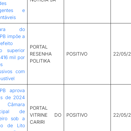
des
ligentes e
ntáveis
mara do
PB impõe a
efeito
PORTAL
to superior
RESENHA
POSITIVO
22/05/
416 mil por
POLITIKA
os
ssivos com
ustível
PB aprova
as de 2024
 Câmara
PORTAL
icipal de
VITRINE DO
POSITIVO
22/05/
eiro sob a
CARIRI
ão de Lito