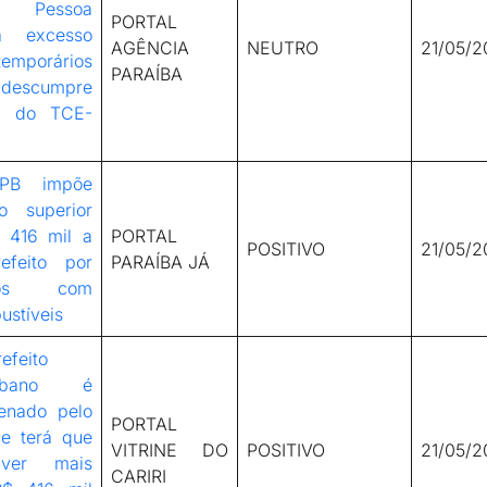
o Pessoa
PORTAL
ra excesso
AGÊNCIA
NEUTRO
21/05/2
emporários
PARAÍBA
escumpre
a do TCE-
-PB impõe
to superior
 416 mil a
PORTAL
POSITIVO
21/05/2
refeito por
PARAÍBA JÁ
tos com
ustíveis
efeito
aibano é
enado pelo
PORTAL
e terá que
VITRINE DO
POSITIVO
21/05/2
lver mais
CARIRI