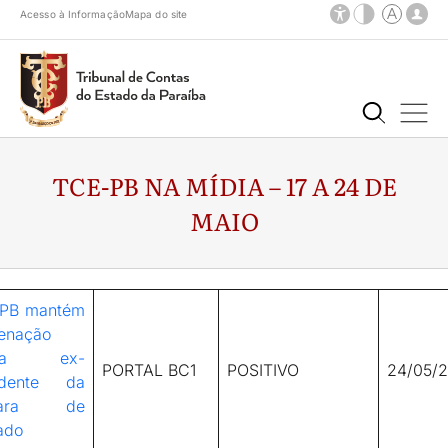
Acesso à Informação
Mapa do site
TCE-PB NA MÍDIA – 17 A 24 DE
MAIO
PB mantém
enação
tra ex-
PORTAL BC1
POSITIVO
24/05/
idente da
mara de
ado