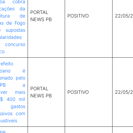
íba cobra
icações da
PORTAL
eitura de
POSITIVO
22/05/
NEWS PB
as de Fogo
e supostas
ularidades
concurso
co
efeito
aibano é
enado pelo
E-PB a
PORTAL
lver mais
POSITIVO
22/05/
NEWS PB
$ 400 mil
 gastos
ssivos com
ustíveis
PB