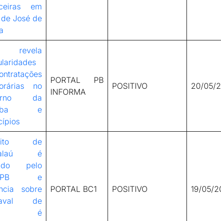
nceiras em
 de José de
a
 revela
ularidades
ontratações
PORTAL PB
orárias no
POSITIVO
20/05/
INFORMA
erno da
raíba e
ípios
feito de
malaú é
tado pelo
E-PB e
ncia sobre
PORTAL BC1
POSITIVO
19/05/2
naval de
024 é