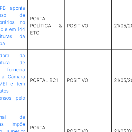
PB aponta
esso de
PORTAL
orários no
POLÍTICA &
POSITIVO
21/05/2
do e em 144
ETC
eituras da
íba
vidora da
eitura de
r fornecia
 a Câmara
PORTAL BC1
POSITIVO
21/05/2
MEI e tem
atos
ensos pelo
bunal de
tas impõe
PORTAL
to superior
POSITIVO
21/05/0