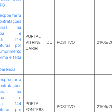
PB
expõe farra
ontratações
cárias na
raíba e
PORTAL
nta 144
VITRINE DO
POSITIVO
21/05/2
eituras por
CARIRI
umprimento
rma e falta
parência
expõe farra
ontratações
cárias na
raíba e
nta 144
PORTAL
POSITIVO
21/05/2
eituras por
FONTE83