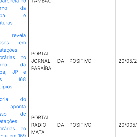
parência no
TAMBAÚ
erno da
raíba e
ituras
 revela
essos em
atações
PORTAL
orárias no
JORNAL DA
POSITIVO
20/05/
erno da
PARAÍBA
íba, JP e
ros 168
ípios
itoria do
 aponta
esso de
PORTAL
atações
RÁDIO DA
POSITIVO
20/005
orárias no
MATA
do e em 169