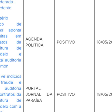
iderada
edente
tério
lico de
as aponta
peitas em
AGENDA
tratos da
POSITIVO
18/05/2
POLÍTICA
eitura de
edelo e
ita auditoria
emon
vê indícios
fraude e
 auditoria
PORTAL
ontratos da
JORNAL DA
POSITIVO
18/05/2
eitura de
PARAÍBA
delo com a