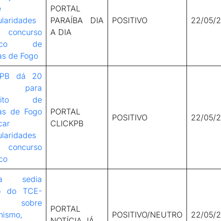
e
PORTAL
ularidades
PARAÍBA DIA
POSITIVO
22/05/
concurso
A DIA
lico de
as de Fogo
-PB dá 20
as para
feito de
as de Fogo
PORTAL
POSITIVO
22/05/
car
CLICKPB
ularidades
concurso
co
sa sedia
o do TCE-
 sobre
PORTAL
nismo,
POSITIVO/NEUTRO
22/05/
NOTÍCIA JÁ