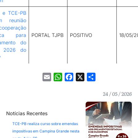
n
 e TCE-PB
m reunião
ooperação
nica para
PORTAL TJPB
POSITIVO
18/05/2
hamento do
o 2026 do
P
Email
WhatsApp
Facebook
X
Share
24 / 05 / 2026
Notícias Recentes
TCE-PB realiza curso sobre emendas
impositivas em Campina Grande nesta