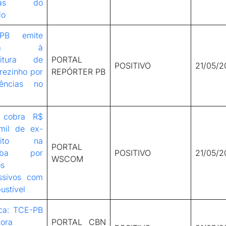
ntas do
do
-PB emite
erta à
eitura de
PORTAL
POSITIVO
21/05/2
rezinho por
REPÓRTER PB
ências no
 cobra R$
mil de ex-
feito na
PORTAL
aíba por
POSITIVO
21/05/2
WSCOM
os
ssivos com
ustível
ica: TCE-PB
tora
PORTAL CBN