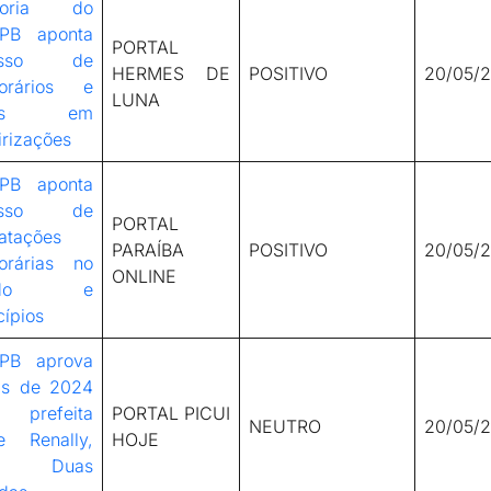
itoria do
PB aponta
PORTAL
esso de
HERMES DE
POSITIVO
20/05/
orários e
LUNA
lhas em
irizações
PB aponta
esso de
PORTAL
atações
PARAÍBA
POSITIVO
20/05/
orárias no
ONLINE
tado e
ípios
PB aprova
as de 2024
prefeita
PORTAL PICUI
NEUTRO
20/05/
e Renally,
HOJE
 Duas