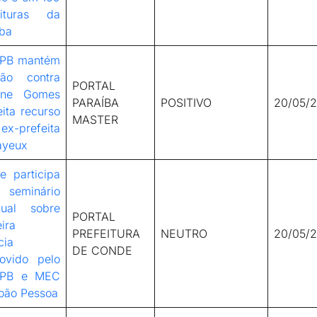
eituras da
íba
PB mantém
são contra
PORTAL
ene Gomes
PARAÍBA
POSITIVO
20/05/
eita recurso
MASTER
x-prefeita
ayeux
e participa
seminário
dual sobre
PORTAL
ira
PREFEITURA
NEUTRO
20/05/
cia
DE CONDE
ovido pelo
-PB e MEC
oão Pessoa