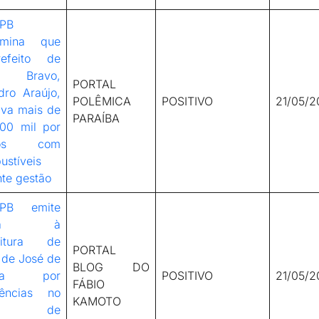
PB
rmina que
refeito de
o Bravo,
PORTAL
dro Araújo,
POLÊMICA
POSITIVO
21/05/2
lva mais de
PARAÍBA
00 mil por
tos com
ustíveis
te gestão
-PB emite
erta à
eitura de
PORTAL
 de José de
BLOG DO
ura por
POSITIVO
21/05/2
FÁBIO
ências no
KAMOTO
vio de