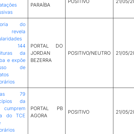
POSITIVO
21/05/2
atações
PARAÍBA
ssivas
itoria do
 revela
ularidades
m 144
PORTAL DO
eituras da
JORDAN
POSITIVO/NEUTRO
21/05/2
íba e expõe
BEZERRA
esso de
atos
orários
enas 79
cípios da
cumprem
PORTAL PB
POSITIVO
21/05/2
ma do TCE
AGORA
e
orários