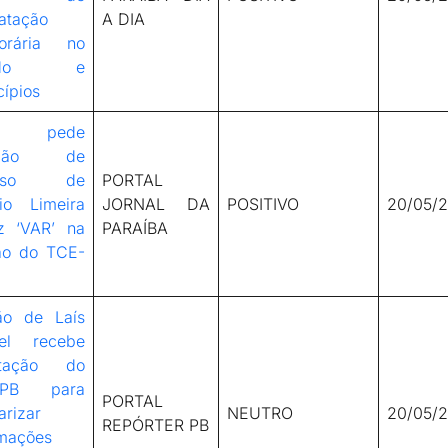
atação
A DIA
orária no
tado e
ípios
C pede
eição de
urso de
PORTAL
rio Limeira
JORNAL DA
POSITIVO
20/05/
z ‘VAR’ na
PARAÍBA
ão do TCE-
ão de Laís
el recebe
ntação do
-PB para
PORTAL
arizar
NEUTRO
20/05/
REPÓRTER PB
rmações