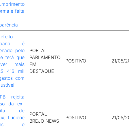
umprimento
rma e falta
parência
efeito
aibano é
enado pelo
PORTAL
e terá que
PARLAMENTO
POSITIVO
21/05/2
lver mais
EM
$ 416 mil
DESTAQUE
gastos com
ustível
PB rejeita
rso da ex-
feita de
PORTAL
ux, Luciene
POSITIVO
21/05/2
BREJO NEWS
mes, e