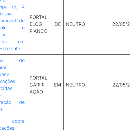
icipa de X
resso
PORTAL
nacional de
BLOG DE
NEUTRO
22/05/
trole e
PIANCO
icas
licas em
Horizonte
stão de
laú
rece
PORTAL
rmações
CARIRI EM
NEUTRO
22/05/
rcidas
AÇÃO
e
ovação de
as
E cobra
icações