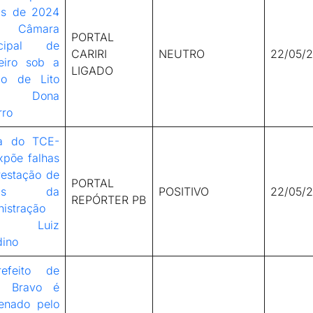
as de 2024
 Câmara
PORTAL
icipal de
CARIRI
NEUTRO
22/05/
eiro sob a
LIGADO
ão de Lito
 Dona
rro
ta do TCE-
xpõe falhas
restação de
PORTAL
ntas da
POSITIVO
22/05/
REPÓRTER PB
nistração
 Luiz
dino
refeito de
o Bravo é
enado pelo