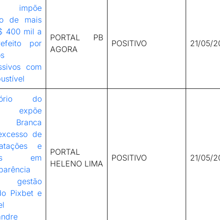
E impõe
to de mais
$ 400 mil a
PORTAL PB
refeito por
POSITIVO
21/05/2
AGORA
os
ssivos com
ustível
atório do
E expõe
ra Branca
excesso de
ratações e
PORTAL
lhas em
POSITIVO
21/05/2
HELENO LIMA
parência
 gestão
do Pixbet e
el
andre