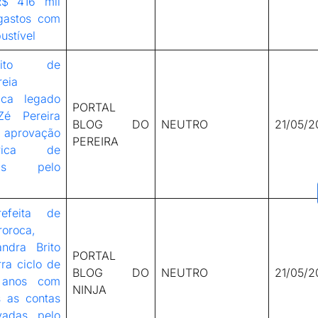
$ 416 mil
gastos com
ustível
feito de
reia
aca legado
PORTAL
é Pereira
BLOG DO
NEUTRO
21/05/2
 aprovação
PEREIRA
tórica de
tas pelo
refeita de
roroca,
andra Brito
PORTAL
ra ciclo de
BLOG DO
NEUTRO
21/05/2
 anos com
NINJA
s as contas
vadas pelo