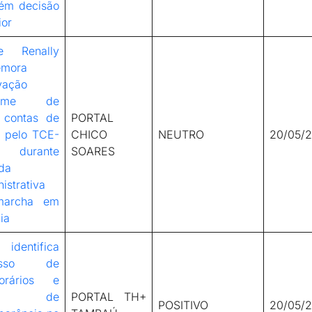
ém decisão
ior
e Renally
mora
vação
nime de
 contas de
PORTAL
 pelo TCE-
CHICO
NEUTRO
20/05/
durante
SOARES
da
istrativa
marcha em
lia
identifica
esso de
orários e
lta de
PORTAL TH+
POSITIVO
20/05/