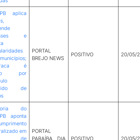
adas
PB aplica
s,
ende
asses e
ta
ularidades
PORTAL
POSITIVO
20/05/
unicípios;
BREJO NEWS
araca é
ado por
ulo
evido de
os
itoria do
PB aponta
umprimento
ralizado em
PORTAL
to de
PARAÍBA DIA
POSITIVO
20/05/