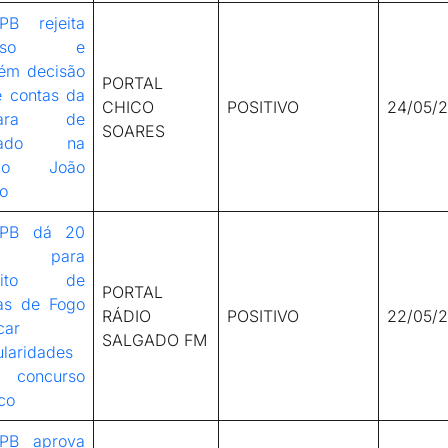
PB rejeita
curso e
ém decisão
PORTAL
e contas da
CHICO
POSITIVO
24/05/
mara de
SOARES
rado na
tão João
o
-PB dá 20
as para
feito de
PORTAL
as de Fogo
RÁDIO
POSITIVO
22/05/
car
SALGADO FM
ularidades
concurso
co
PB aprova