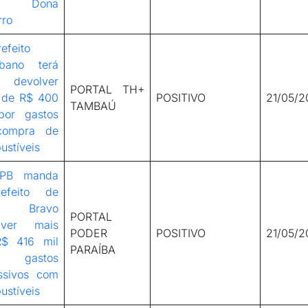
 Dona
rro
efeito
ibano terá
 devolver
PORTAL TH+
 de R$ 400
POSITIVO
21/05/2
TAMBAÚ
por gastos
compra de
ustíveis
-PB manda
refeito de
o Bravo
PORTAL
lver mais
PODER
POSITIVO
21/05/2
$ 416 mil
PARAÍBA
 gastos
ssivos com
ustíveis