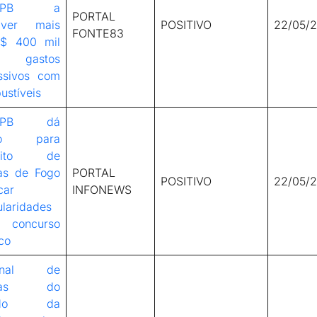
E-PB a
PORTAL
lver mais
POSITIVO
22/05/
FONTE83
$ 400 mil
 gastos
ssivos com
ustíveis
E-PB dá
zo para
feito de
as de Fogo
PORTAL
POSITIVO
22/05/
car
INFONEWS
ularidades
concurso
co
bunal de
ntas do
tado da