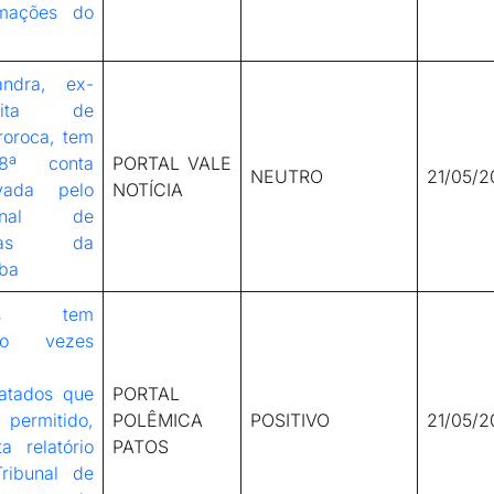
rmações do
sandra, ex-
feita de
roroca, tem
ª conta
PORTAL VALE
NEUTRO
21/05/2
vada pelo
NOTÍCIA
bunal de
ntas da
íba
tos tem
tro vezes
ratados que
PORTAL
ermitido,
POLÊMICA
POSITIVO
21/05/2
a relatório
PATOS
ribunal de