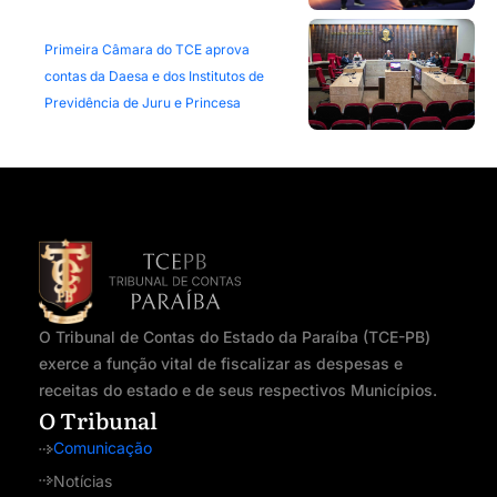
Primeira Câmara do TCE aprova
contas da Daesa e dos Institutos de
Previdência de Juru e Princesa
O Tribunal de Contas do Estado da Paraíba (TCE-PB)
exerce a função vital de fiscalizar as despesas e
receitas do estado e de seus respectivos Municípios.
O Tribunal
Comunicação
Notícias