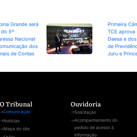
ina Grande será
Primeira Câ
 do 5º
TCE aprova 
resso Nacional
Daesa e dos 
omunicação dos
de Previdênc
unais de Contas
Juru e Princ
O Tribunal
Ouvidoria
Comunicação
Solicitação
Acompanhamento do
Notícias
pedido de acesso à
Mapa do site
informação