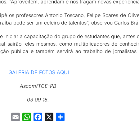
rios. “Aproveitem, aprendam e nos tragam novas experiência
pê os professores Antonio Toscano, Felipe Soares de Oliv
aíba pode ser um celeiro de talentos”, observou Carlos Bráu
 iniciar a capacitação do grupo de estudantes que, antes 
al sairão, eles mesmos, como multiplicadores de conheci
tação pública e também servirá ao trabalho de jornalista
GALERIA DE FOTOS AQUI
Ascom/TCE-PB
03 09 18.
Email
WhatsApp
Facebook
X
Share