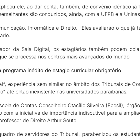
xplicou ele, ao dar conta, também, de convênio idêntico já 
 semelhantes são conduzidos, ainda, com a UFPB e a Uninas
nicação, Informática e Direito. “Eles avaliarão o que já t
arlo.
ador da Sala Digital, os estagiários também podem col
o que se processa nos centros mais avançados do mundo.
 programa inédito de estágio curricular obrigatório
”, experiência sem similar no âmbito dos Tribunais de Con
o” até então inexistente nas universidades paraibanas.
Escola de Contas Conselheiro Otacílio Silveira (Ecosil), ór
o com a iniciativa de importância indiscutível para a ampli
rofessor de Direito Arthur Souto.
 quadro de servidores do Tribunal, parabenizou os estuda