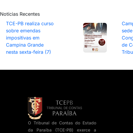
Notícias Recentes
TCE-PB realiza curso
Camp
sobre emendas
sede
impositivas em
Cong
Campina Grande
de C
nesta sexta-feira (7)
Trib
O Tribunal de Contas do Estado
da Paraíba (TCE-PB) exerce a