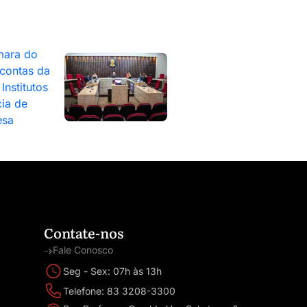
mara do
contas da
Institutos
ia de
esa
Contate-nos
Fale Conosco
Seg - Sex: 07h às 13h
Telefone: 83 3208-3300